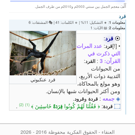
أُلِّفَ معجم الجمل بين سنتي 2003م و2010م من طرف الجمل.
قرد
معلومات 1
: 🔸 التشكيل: 11% | 🔹 الكلمات: 41 | 🎭 المشتقات: 6
معلومات 2
: 📖 الآيات: 1
⦿
قرد
:
• [!]
:
عدد المرات
قرد
التي ذكرت في
القرآن: 3
:
:
القرد
من الحيوانات
الثديية ذوات الأربع،
قرد عنكبوتي
وهو مولع بالمحاكاة،
ومن أكثر الحيوانات شبها بالإنسان.
◈
جمعه
:
و
.
قردة
قرود
(2)
(1)
۝
:
﴿ فَقُلْنَا لَهُمْ كُونُوا
خَاسِئِينَ ﴾
.
قردة
قِرَدَةً
العنقاء - الحقوق الفكرية محفوظة 2016 - 2026