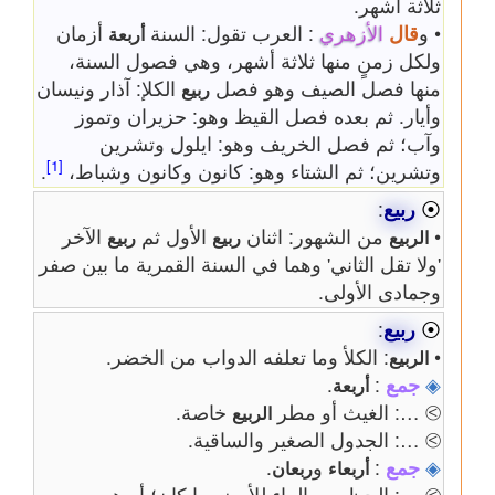
ثلاثة أشهر.
• و
قال
الأزهري
: العرب تقول: السنة
أزمان
أربعة
ولكل زمنٍ منها ثلاثة أشهر، وهي فصول السنة،
منها فصل الصيف وهو فصل
الكلإ: آذار ونيسان
ربيع
وأيار. ثم بعده فصل القيظ وهو: حزيران وتموز
وآب؛ ثم فصل الخريف وهو: ايلول وتشرين
[1]
وتشرين؛ ثم الشتاء وهو: كانون وكانون وشباط،
.
⦿
ربيع
:
•
من الشهور: اثنان
الأول ثم
الآخر
الربيع
ربيع
ربيع
'ولا تقل الثاني' وهما في السنة القمرية ما بين صفر
وجمادى الأولى.
⦿
ربيع
:
•
: الكلأ وما تعلفه الدواب من الخضر.
الربيع
◈
جمع
:
.
أربعة
⧁ …: الغيث أو مطر
خاصة.
الربيع
⧁ …: الجدول الصغير والساقية.
◈
جمع
:
و
.
أربعاء
ربعان
⧁ …: الحظ من الماء للأرض ما كان؛ أو هو
يوم