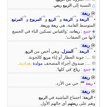
△
النسبة إلى
.
الربيع
ربعي
⦿
ربعة
:
⦅73=⦆
⦅73=⦆
⦅73=⦆
⦅73=⦆
⦅73=⦆
•
و
و
و
و
:
الربعة
الربعة
الربع
المربوع
المرتبع
المتوسط القامة، هي
و
.
ربعة
ربعة
◈
جمع
:
، 'والقياس تسكين الباء في الجميع
ربعات
لأنها من الصفات'.
⦿
ربعة
:
⦅74=⦆
⦅74=⦆
•
:
المنزل
، وهي أخص من
.
الربعة
الربع
⧁ …: جونة العطار أو إناء
كالجونة.
مربع
⧁ …: صندوق أجزاء المصحف
مولدة
بغدادية
.
◈
جمع
:
'في كلها'.
رباع
⦿
ربعة
:
👪
•
: حي من الأزد.
ربعة
⦿
ربعة
:
•
: اجتماع الماشية في
.
الربعة
الربيع
وهم على
أي حالهم الأول.
ربعتهم