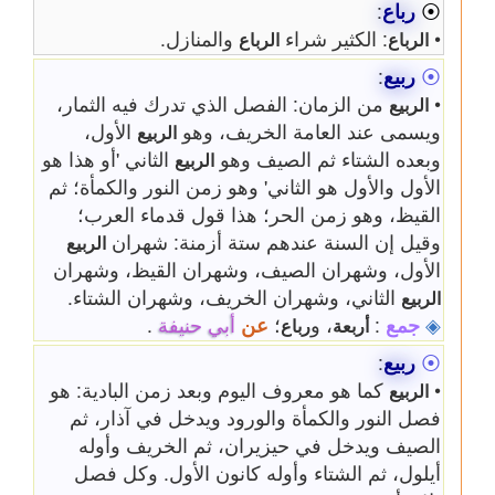
⦿
رباع
:
•
: الكثير شراء
والمنازل.
الرباع
الرباع
⦿
ربيع
:
•
من الزمان: الفصل الذي تدرك فيه الثمار،
الربيع
ويسمى عند العامة الخريف، وهو
الأول،
الربيع
وبعده الشتاء ثم الصيف وهو
الثاني 'أو هذا هو
الربيع
الأول والأول هو الثاني' وهو زمن النور والكمأة؛ ثم
القيظ، وهو زمن الحر؛ هذا قول قدماء العرب؛
وقيل إن السنة عندهم ستة أزمنة: شهران
الربيع
الأول، وشهران الصيف، وشهران القيظ، وشهران
الثاني، وشهران الخريف، وشهران الشتاء.
الربيع
◈
جمع
:
، و
؛
عن
أبي حنيفة
.
أربعة
رباع
⦿
ربيع
:
•
كما هو معروف اليوم وبعد زمن البادية: هو
الربيع
فصل النور والكمأة والورود ويدخل في آذار، ثم
الصيف ويدخل في حيزيران، ثم الخريف وأوله
أيلول، ثم الشتاء وأوله كانون الأول. وكل فصل