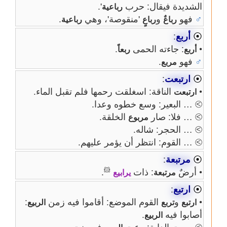
الشديدة فيقال: حرب
'.
رباعية
♂
فهو
و
'منقوصة'، وهي
.
رباعٌ
رباعٍ
رباعية
⦿
أربع
:
•
: جاءته الحمى
.
أربع
ربعاً
♂
فهو
.
مربع
⦿
ارتبعت
:
•
الناقة: اسغلقت رحمها فلم تقبل الماء.
ارتبعت
⧁ … البعير: وسع خطوه وعدا.
⧁ … فلا: صار
الخلقة.
مربوع
⧁ … الحجر: شاله.
⧁ … القوم: انتظر أن يؤمر عليهم.
⦿
مرتبعة
:
🐹
• أرضٌ
: ذات
.
مرتبعة
يرابيع
⦿
ارتبع
:
•
و
القوم الموضع: أقاموا فيه زمن
:
ارتبع
تربع
الربيع
أصابوا فيه
.
الربيع
⧁ …ـت الدابة: رعت
فسمنت.