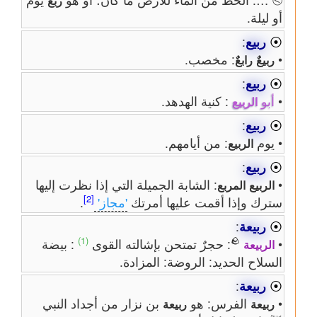
ربع
أو ليلة.
⦿
ربيع
:
•
: مخصب.
ربيعٌ
رابعٌ
⦿
ربيع
:
•
أبو
: كنية الهدهد.
الربيع
⦿
ربيع
:
• يوم
: من أيامهم.
الربيع
⦿
ربيع
:
•
: الشابة الجميلة التي إذا نظرت إليها
الربيع
المربع
[2]
سترك وإذا أقمت عليها أمرتك
'مجاز'
.
⦿
ربيعة
:
(1)
🪨
•
: حجرٌ تمتحن بإشالته القوى
: بيضة
الربيعة
السلاح الحديد: الروضة: المزادة.
⦿
ربيعة
:
•
الفرس: هو
بن نزار من أجداد النبي
ربيعة
ربيعة