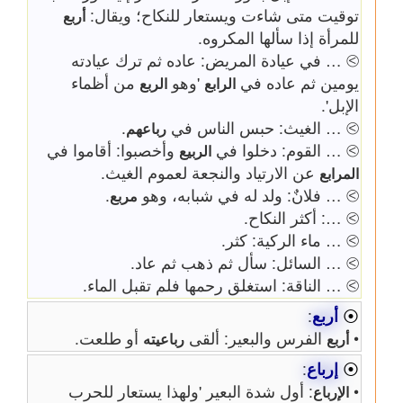
توقيت متى شاءت ويستعار للنكاح؛ ويقال:
أربع
للمرأة إذا سألها المكروه.
⧁ … في عيادة المريض: عاده ثم ترك عيادته
يومين ثم عاده في
'وهو
من أظماء
الرابع
الربع
الإبل'.
⧁ … الغيث: حبس الناس في
.
رباعهم
⧁ … القوم: دخلوا في
وأخصبوا: أقاموا في
الربيع
عن الارتياد والنجعة لعموم الغيث.
المرابع
⧁ … فلانٌ: ولد له في شبابه، وهو
.
مربع
⧁ …: أكثر النكاح.
⧁ … ماء الركية: كثر.
⧁ … السائل: سأل ثم ذهب ثم عاد.
⧁ … الناقة: استغلق رحمها فلم تقبل الماء.
⦿
أربع
:
•
الفرس والبعير: ألقى
أو طلعت.
أربع
رباعيته
⦿
إرباع
:
•
: أول شدة البعير 'ولهذا يستعار للحرب
الإرباع