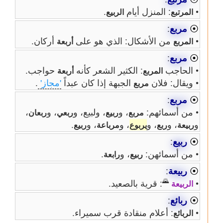
•
: المنزل أيام
.
المرتبع
الربيع
⦿
مربع
:
•
من الأشكال: الذي هو على
أركان.
المربع
أربعة
⦿
مربع
:
• الحاجب
: الكثير الشعر كأنه
حواجب.
المربع
أربعة
• ويقال: فلان
الجبهة إذا كان عبداً
'مجاز'
.
مربع
⦿
مربع
:
• من أسمائهم:
، و
، ولبيع، و
، و
،
مربع
ربيع
ربعي
ربعان
و
، و
، و
، و
، و
.
ربيعة
ربع
يربوع
مرباعة
ربيع
⦿
ربيع
:
• من أسمائهن:
، و
.
ربيع
رابعة
⦿
ربيعة
:
🌄
•
: قرية بالصعيد.
الربيعة
⦿
ربائع
:
•
: أعلام منقادة قرب سميراء.
الربائع