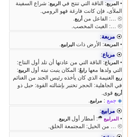
•
: الناقة التي تنتج في
: شراع السفينة
المربع
الربيع
الملأى، فإن كانت فارغة فهو الرومي.
⧁ …: الفاعل من
.
أربع
⧁ …: الغيث المخصب.
⦿
مربعة
:
•
: الأرض ذات
.
المربعة
اليرابيع
⦿
مرباع
:
•
: الناقة التي من عادتها أن تلد أول النتاج:
المرباع
التي ولدها معها
: المكان ينبت نبته أول
:
رابعٌ
الربيع
الغنيمة الذي كان يأخذه رئيس الجند من الغنائم
ربع
في الجاهلية: الحجر تختبر بإشالته القوة: حبل ذو
قوى.
أربع
◈
جمع
:
.
مرابيع
⦿
مرابيع
:
🌧
•
: أمطار أول
.
المرابيع
الربيع
⧁ … من الخيل: المجتمعة الخلق.
⦿
مرتبع
: