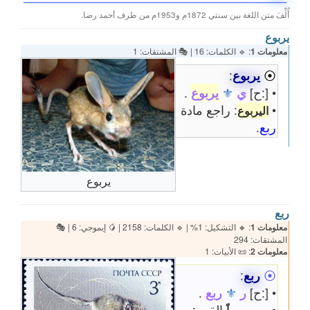
أُلِّفَ متن اللغة بين سنتي 1872م و1953م من طرف أحمد رضا.
يربوع
معلومات 1
: 🔹 الكلمات: 16 | 🎭 المشتقات: 1
⦿
يربوع
:
• [:ح]
ي
⚜
يربوع
.
•
: راجع مادة
اليربوع
ربع
.
يربوع
ربع
معلومات 1
: 🔸 التشكيل: 1% | 🔹 الكلمات: 2158 | 🥭 إيموجي: 6 | 🎭
المشتقات: 294
معلومات 2
: 📜 الأبيات: 1
⦿
ربع
:
• [:ح]
ر
⚜
ربع
.
•
ـ
القوم: