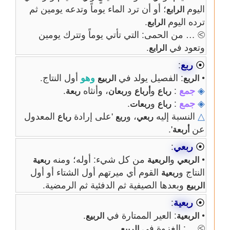
اليوم
؛ أو أن ترد الماء يوماً وتدعه يومين ثم
الرابع
ترده اليوم
.
الرابع
⧁ … من الحمى: التي تأتي يوماً وتترك يومين
وتعود في
.
الرابع
⦿
ربع
:
•
: الفصيل يولد في
وهو
أول النتاج.
الربع
الربيع
◈
جمع
:
و
و
، وأنثاه
.
رباع
أرباع
ربعان
ربعة
◈
جمع
:
و
.
رباع
ربعات
△
النسبة إليه
، و
'على إرادة
المعدول
ربعي
ربع
رباع
عن
'.
أربعة
⦿
ربعي
:
•
و
من كل شيء: أوله؛ ومنه
الربعي
الربعية
ربعية
النتاج و
القوم أي ميرتهم أول الشتاء أو أول
ربعية
وبعدها الصيفية ثم الدفئية ثم الرمضية.
الربيع
⦿
ربعية
:
•
: العير الممتارة في
.
الربعية
الربيع
⧁ …: الغزوة في
.
الربيع