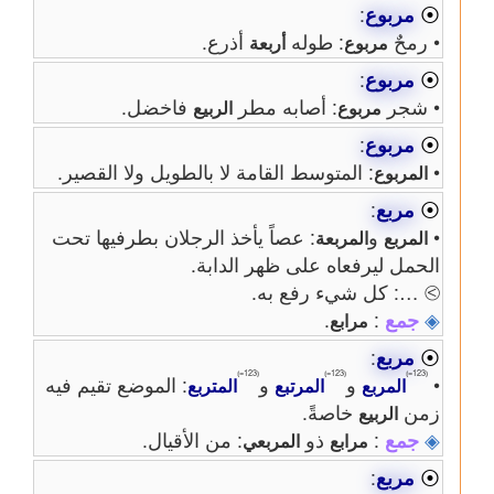
⦿
مربوع
:
• رمحٌ
: طوله
أذرع.
مربوع
أربعة
⦿
مربوع
:
• شجر
: أصابه مطر
فاخضل.
مربوع
الربيع
⦿
مربوع
:
•
: المتوسط القامة لا بالطويل ولا القصير.
المربوع
⦿
مربع
:
•
و
: عصاً يأخذ الرجلان بطرفيها تحت
المربع
المربعة
الحمل ليرفعاه على ظهر الدابة.
⧁ …: كل شيء رفع به.
◈
جمع
:
.
مرابع
⦿
مربع
:
⦅123=⦆
⦅123=⦆
⦅123=⦆
•
و
و
: الموضع تقيم فيه
المربع
المرتبع
المتربع
زمن
خاصةً.
الربيع
◈
جمع
:
ذو
: من الأقيال.
مرابع
المربعي
⦿
مربع
: