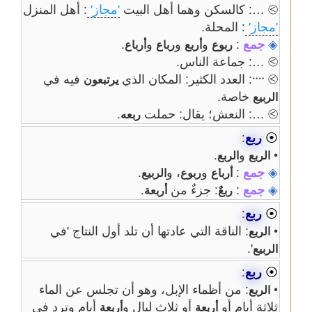
⧁ …: كالسكن وهما أهل البيت
'مجاز'
: أهل المنزل
'مجاز'
: المحلة.
◈
جمع
:
و
و
و
.
ربوع
أربع
رباع
أرباع
⧁ …: جماعة الناس.
⧁ ᠁: العدد الكثير: المكان الذي
فيه في
يرتبعون
خاصة.
الربيع
⧁ …: النعش؛ يقال: حملت
.
ربعه
⦿
ربع
:
•
و
.
الربع
الربع
◈
جمع
:
و
، و
.
أرباع
ربوع
الربيع
◈
جمع
:
: جزءٌ من
.
ربعٌ
أربعة
⦿
ربع
:
•
: الناقة التي عادتها أن تلد أول النتاج 'في
الربع
'.
الربيع
⦿
ربع
:
•
: من أظماء الإبل، وهو أن تجلس عن الماء
الربع
ثلاثة أيام أو
أو ثلاث ليالٍ و
أيام وترد في
أربعة
أربعة