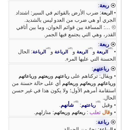
⦿
ربعة
:
•
: ضرب الأرض بالقوائم في السير: اشتداد
الربعة
الجري أو هي ضرب من العدو ليس بالشديد.
⧁ …: المسافة بين قوائم الخوان، وما بين أثافي
القدر، وهي التي يجتمع فيها الجمر.
⦿
ربعة
:
⦅81=⦆
⦅81=⦆
⦅81=⦆
⦅81=⦆
•
و
و
و
: الحال
الربعة
الربعة
الرباعة
الرباعة
الحسنة التي عليها المرء.
⦿
رباعتهم
:
• ويقال: تركناهم على
و
و
رباعتهم
ربعتهم
رباعاتهم
و
و
و
أي على حالة حسنة من
رباعاتهم
ربعاتهم
ربعاتهم
استقامة أمرهم الأول؛ ولا يكون هذا في غير حسن
الحال.
⦅82=⦆
⦅82=⦆
• وقيل
:
شأنهم
.
رباعتهم
• و
قال
ثعلب
:
و
: منازلهم.
ربعاتهم
ربعاتهم
⦿
رباعة
:
•
: نحوٌ من الحمالة.
الرباعة