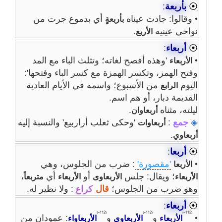
⦿
بأربعة
:
• وقالوا: جادت عيناه
أي بدموع جرت من
بأربعةٍ
نواحي عينيه
.
الأربع
⦿
أربعاء
:
•
'وهذه أفصح لغاته؛ وتثلث الباء مع المد
الأربعاء
وفتح الهمز، وتكسر الهمزة مع كسر الباء وفتحها':
اليوم
من الأسبوع؛ واسمه في الأيام العادية
الرابع
القديمة دبار، أو هم اسم.
ليلته، مثناه
.
أربعاوان
◈
جمع
:
'وحكى ثعلب أراربيع' والنسبة إليه
أربعاوات
.
أربعاوي
⦿
أربعا
:
•
'مقصورة'
: ضرب من الجلوس، وهي
الأربعا
؛ ويقال: جلس
أو
أي
،
الأربعاء
الأربعاوى
الأربعاء
متربعاً
وهو ضرب من الجلوس؛
قال
كراع
: ولا نظير له.
⦿
أربعاء
:
⦅112=⦆
⦅112=⦆
⦅112=⦆
•
و
و
: عمودان من
الأربعاء
الأربعاوى
الأربعاواء