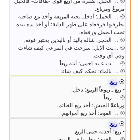
⧁ … الحبل: ضفره من
قوى -طاقات- فالحبل
أربع
و
.
مربوعٌ
مرباع
⧁ … الحمل: أدخل تحته
وأخذ مع صاحبه
المربعة
بطرفيها فرفعاه على ظهر الدابة؛ أو أخذ يده بيده
تحت الحمل ورفعاه.
⧁ … الحجر: شاله باليد أو باليدين يختبر قوته.
⧁ …ـت الإبل: سرحت في المرعى كيف شاءت
وفي أي وقت.
⧁ …ـت عليه احمى: أتته
.
ربعاً
⧁ … بالماء: تحكم كيف شاء.
⦿
ربع
:
•
ـ
: دخل.
ربع
ربوعاً
الربيع
.
⧁ …
ربعاً
و
الجيش: أخذ
الغنائم.
رباعةً
ربع
⧁ … القوم: أخذ
أموالهم.
ربع
⦿
ربع
:
•
: أخذته حمى
.
ربع
الربع
⧁ … القوم: مطروا في
.
الربيع