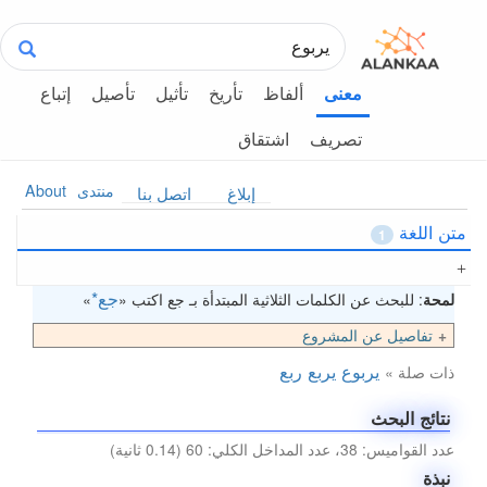
ألفاظ
تأريخ
تأثيل
تأصيل
إتباع
معنى
تصريف
اشتقاق
منتدى
About
إبلاغ
اتصل بنا
متن اللغة
1
جع*
لمحة
: للبحث عن الكلمات الثلاثية المبتدأة بـ جع اكتب «
»
تفاصيل عن المشروع
يربوع
يربع
ربع
ذات صلة »
نتائج البحث
عدد القواميس: 38، عدد المداخل الكلي: 60 (0.14 ثانية)
نبذة