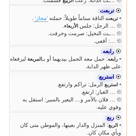
الربيع
⦿
تربعت
:
•
الناقة سناماً طويلاً: حملته
'مجاز'
.
تربعت
⧁ … الرجل: جلس
.
الأربعاء
⧁ …ـت النخيل: صرمت وخرفت.
⧁ …: أقعى.
⦿
رابعه
:
•
: حمل معه الحمل بيديهما أو بـ
ليرفعاه
رابعه
المربعة
على ظهر الدابة.
⦿
استربع
:
•
الرمل: تراكم وارتفع.
استربع
⧁ … الغبار: ارتفع.
⧁ … فلان بالأمر و… البعير بالسير: استقل به
وقوي عليه.
⦿
ربع
:
•
: المنزل والدار بعينها، والموطن متى كان
الربع
وبأي مكان كان.