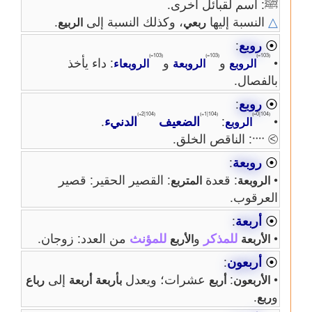
ﷺ: اسم لقبائل أخرى.
△
النسبة إليها
، وكذلك النسبة إلى
.
ربعي
الربيع
⦿
روبع
:
⦅103=⦆
⦅103=⦆
⦅103=⦆
•
و
و
: داء يأخذ
الروبع
الروبعة
الروبعاء
بالفصال.
⦿
روبع
:
⦅104|2+⦆
⦅104|1+⦆
⦅104|0=⦆
•
:
الضعيف
الدنيء
.
الروبع
⧁ ᠁: الناقص الخلق.
⦿
روبعة
:
•
: قعدة
: القصير الحقير: قصير
الروبعة
المتربع
العرقوب.
⦿
أربعة
:
•
للمذكر
و
للمؤنث
من العدد: زوجان.
الأربعة
الأربع
⦿
أربعون
:
•
:
عشرات؛ ويعدل
إلى
الأربعون
أربع
بأربعة
أربعة
رباع
و
.
ربع