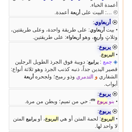
أعمدة الخباء.
⧁ …: البيت على
أعمدة.
أربعة
⦿
أربعاوي
:
• بيت
: على طريقة واحدة، وعلى طريقتين،
أربعاوي
وثلاثٍ و
، وهو
: على طريقتين.
أربعٍ
أربعاواء
⦿
يربوع
:
.
•
اليربوع
◈
جمع
:
: دويبة فوق الجرذ الطويل الرجلين
يرابيع
قصير اليدين جداً، ذنبه كذنب الجرذ وهو ثلاثة أنواع:
الشفاري
و
التدمري
وذو رميح؛ ولجحره
أربعة
أبواب.
⦿
يربوع
:
👪
•
بنو
: حي من تميم؛ وبطن من مرة.
يربوع
⦿
يربوع
:
•
: لحمة المتن أو هي
، أو
المتن
اليربوع
اليربوع
يرابيع
لا واحد لها.