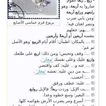
ربع
ربعاً
صاروا به
، وهو
أربعة
و
رابعهم
رابع
أربعة
'ومن بابي ضرب
يربوع قزم خماسي الأصابع
ونصر لغتان فيه'.
⧁ …ـهم: جعلهم
بنفسه
أو
و
.
أربعين
أربعةً
أربعين
⧁ … بالمكان: اطمأن: أقام أيام
'وهو الأصل
الربيع
ثم عم'.
⧁ …: وقف وتحبس؛ ومن ذلك:
على ظلعك
اربع
عليك وعلى نفسك
'مجاز'
.
واربع
⧁ … عنه و… عليه: كف واقتصر.
⧁ …ـه من دينٍ عليه: نعشه
'مجاز'
.
⧁ …: أخصب.
⧁ … عليه: عطف ورفق.
⧁ …ـت الإبل: وردت
؛ فالإبل
.
ربعاً
روابع
⧁ … البعير: وسع خطوه وعدا.
⧁ ᠁: أسرع ومر يضرب الأرض بقوائمه كلها.