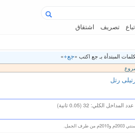
تباع
تصريف
اشتقاق
جع+
لمات المبتدأة بـ جع اكتب «
»
روع
تيلى
رتل
طرف الجمل.