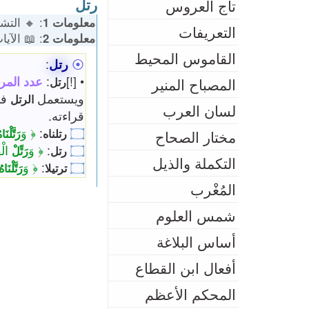
رتل
تاج العروس
 🔹 الكلمات: 69 | 🎭 المشتقات: 17
معلومات 1
التعريفات
 الآيات: 3
معلومات 2
القاموس المحيط
:
رتل
⦿
لقرآن: 4
:
• [!]
رتل
المصباح المنير
 و
ويستعمل
الرتل
لسان العرب
قراءته.
﴿ وَ
:
۝
َتَّلْنَاهُ
رتلناه
مختار الصحاح
آنَ
﴿ وَ
:
۝
رَتِّلْ
رتل
التكملة والذيل
﴿ وَ
:
۝
رَتَّلْنَاهُ
ترتيلا
المُغْرب
شمس العلوم
أساس البلاغة
أفعال ابن القطاع
المحكم الأعظم