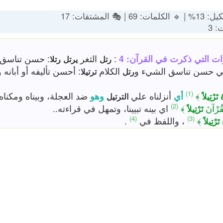
: 🔸 التشكيل: 13% |
: 
تناسق أسنانه،
الثغر
:
عدد المرات التي ذكرت في ا
رتلا
يرتل
رتل
ليفه أو أبانه وتمهل في
الكلام
في حسن تناسق الشيء
ترتيلا
رتل
(1)
ضد العجلة، وبيناه ومكناه.
وهو
أنزلناه علي
أي
﴾
الترتيل
تَرْتِيلاً
ر
(2)
اي بينه تبيينا، وتمهل في قراءته..
﴾
الْقُرْ
تَرْتِيلاً
(4)
(3)
.
، واللفظ في
﴾
تَرْتِيلاً