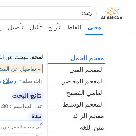
ألفاظ
تأريخ
تأثيل
تأصيل
إ
معنى
معجم الجمل
لمحة
: للبحث عن الك
المعجم الغني
تفاصيل عن المش
رتيلاء
ر
المعجم المعاصر
ذات صلة »
العامي الفصيح
نتائج البحث
المعجم الوسيط
عدد القواميس: 30، عدد المداخل الكلي: 32 (0.05 ثانية)
معجم الرائد
نبذة
متن اللغة
أُلِّفَ معجم الجمل بين سنتي 2003م و2010م من 