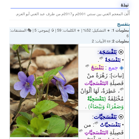
نبذة
أُلِّفَ المعجم الغني بين سنتي 2001م و2017م من طرف عبد الغني أبو العزم.
بنفسج
معلومات 1
: 🔸 التشكيل: 52% | 🔹 الكلمات: 59 | 🥭 إيموجي: 5 | 🎭 المشتقات:
6
معلومات 2
: 📜 الأبيات: 2
⦿
بَنَفْسَجَة
:
🌱
.
•
بَنَفْسَجَةٌ
🌱
◈
جمع
:
بَنَفْسَجٌ
[نبات]: زَهْرَةٌ منْ
فَصيلَةِ
البَنَفْسَجيَّات
🌱
، عَطِرَةٌ، لَهَا ألْوَانٌ
مُخْتَلِفَةٌ
(
بَنَفْسَجِيَّةٌ
وَصَفْرَاءُ وَبَيْضَاءُ)
.
⦿
بَنَفْسَجيَّات
:
🌱
•
: من
بَنَفْسَجيَّاتٌ
🌱
فَصِيلَةِ
البَنَفْسَجيَّاتِ