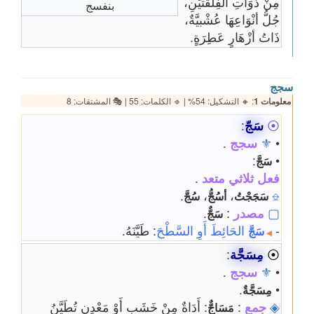
مِنْ ذَوَاتِ الفِلْقَتَيْنِ،
بنفسج
جُلُّ أنْوَاعِهَا عُشْبيَّةٌ،
ذَاتُ أزْهَارٍ عَطِرَةٍ.
سجج
معلومات 1
: 🔸 التشكيل: 54% | 🔹 الكلمات: 55 | 🎭 المشتقات: 8
⦿
سَجّ
:
•
⚜
سجج
.
:
•
سَجَّ
فعل ثلاثي متعد
.
.
،
،
⎒
سَجَجْتُ
أسُجُّ
سُجَّ
▢
مصدر
:
.
سَجٌّ
-
الحَائِطَ أَوِ السَّطْحَ
: طَيَّنَهُ.
سَجَّ
◀
⦿
مِسَجَّة
:
•
⚜
سجج
.
.
•
مِسَجَّةٌ
◈
جمع
:
: أَدَاةٌ مِنْ خَشَبٍ أَوْ مَعْدِنٍ تُطَيَّنُ
مَسَاجٌّ