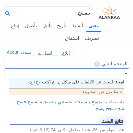
ألفاظ
تأريخ
تأثيل
تأصيل
إتباع
معنى
تصريف
اشتقاق
منتدى
About
إبلاغ
اتصل بنا
المعجم الغني
1
ج+ع
لمحة
: للبحث عن الكلمات على شكل ج...ع اكتب «
»
تفاصيل عن المشروع
بنفسج
بنفسجة
بنفسجي
بنفسجية
بفسج
فسج
ذات صلة »
سج
سجج
وسج
نتائج البحث
عدد القواميس: 26، عدد المداخل الكلي: 74 (0.12 ثانية)