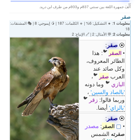
أُلِّفَ جمهرة اللغة بين سنتي 837م و933م من طرف ابن دريد.
صقر
معلومات 1
: 🔸 التشكيل: 6% | 🔹 الكلمات: 187 | 🥭 إيموجي: 8 | 🎭 المشتقات:
18
معلومات 2
: 💬 الأمثال: 2 | 🔗 الإتباع: 2
⦿
صقر
:
🐦
•
: هذا
الصقر
الطائر المعروف،
وكل صائد عند
🐦
العرب
،
صقر
🐦
البازي
وما دونه
'بالصاد والسين'
،
🐦
وربما قالوا:
زقر
'بالزاي'
أيضا.
⦿
صقر
:
•
▢
:
مصدر
الصقر
الشمس
صقرته