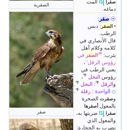
إِذَا
آلمت
صقرا
الصقرية
دماغه.
⦿
صقر
:
•
: دبس
الصقر
الرطب.
قال الأنصاري في
كلامه وكلام أهل
💬
يثرب:
'
في
الصقر
رؤوس الرقل'
،
يعني الرطب في
🌴
رؤوس
النخل
،
🌴
🌴
و
الرقل
:
النخل
.
🌴
◇
الواحدة
:
رقلة
.
و
الصخرة
صقرت
بالمعول
أصقرها
صقر
إِذَا
ضربتها به،
صقرا
والمعول الذي
تضرب به الحجارة: