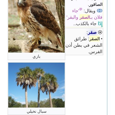
.
الصاقور
💬
ↂ
ويقال:
'جاء
فلان بـ
والبقر'
الصقر
إِذَا
جاء بالكذب..
⦿
صقر
:
•
: طرائق
الصقر
الشعر في بطن أذن
الفرس.
بازي
سبال نخيلي