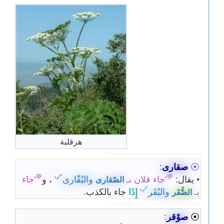
هرقلية
⦿
صقارى
:
💬
🔗
💬
• يقال:
'جاء فلان بـ
والبُقّارى
'
، و
'جاء
الصّقارى
🔗
بـ
والبُقَر
'
إِذَا
جاء بالكذب.
الصُّقَر
⦿
صوْقر
: