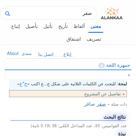
ألفاظ
تأريخ
تأثيل
تأصيل
إتباع
معنى
تصريف
اشتقاق
منتدى
About
إبلاغ
اتصل بنا
جمهرة اللغة
4
ج*ع
لمحة
: للبحث عن الكلمات الثلاثية على شكل ج...ع اكتب «
»
تفاصيل عن المشروع
صقر
صاقر
ذات صلة »
نتائج البحث
عدد القواميس: 33، عدد المداخل الكلي: 38 (0.19 ثانية)
نبذة