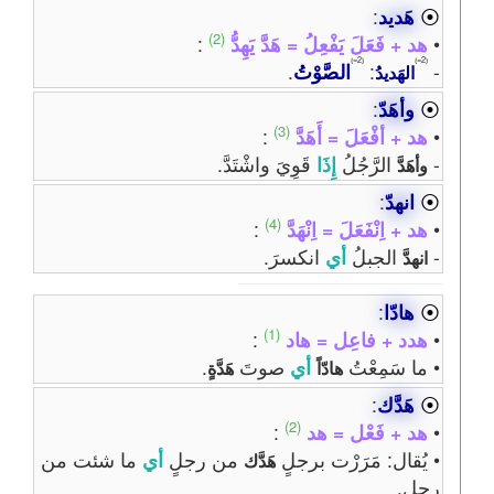
⦿
هَديد
:
(2)
•
هد + فَعَلَ يَفْعِلُ = هَدَّ يَهِدُّ
:
⦅2=⦆
⦅2=⦆
-
:
الصَّوْتُ
.
الهَديدُ
⦿
وأهَدّ
:
(3)
•
هد + أفْعَلَ = أَهَدَّ
:
-
الرَّجُلُ
إِذَا
قَوِيَ واشْتَدَّ.
وأهَدَّ
⦿
انهدّ
:
(4)
•
هد + اِنْفَعَلَ = اِنْهَدَّ
:
-
الجبلُ
أي
انكسرَ.
انهدَّ
⦿
هادّا
:
(1)
•
هدد + فاعِل = هاد
:
• ما سَمِعْتُ
أي
صوتَ
.
هادّاً
هَدَّةٍ
⦿
هَدَّك
:
(2)
•
هد + فَعْل = هد
:
• يُقال: مَرَرْت برجلٍ
من رجلٍ
أي
ما شئت من
هَدَّك
رجلٍ.