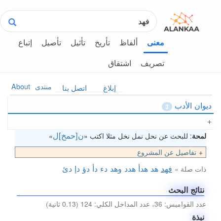
ألفاظ
تأريخ
تأثيل
تأصيل
إتباع
معنى
تصريف
اشتقاق
منتدى
About
إبلاغ
اتصل بنا
ديوان الأدب
3
ن[حمخ]ل
لمحة
: للبحث عن نحل نمل نخل مثلا اكتب «
»
تفاصيل عن المشروع
فهد
هد
هدأ
هدد
وهد
دء
دأ
دؤ
دإ
دئ
ذات صلة »
نتائج البحث
عدد القواميس: 36، عدد المداخل الكلي: 124 (0.13 ثانية)
نبذة