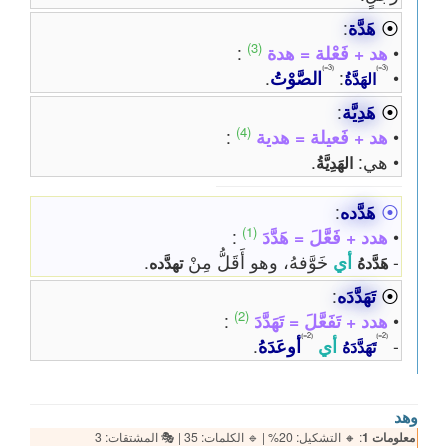
⦿
هَدَّة
:
(3)
•
هد + فَعْلة = هدة
:
⦅3=⦆
⦅3=⦆
•
:
الصَّوْتُ
.
الهَدَّةُ
⦿
هَدِيَّة
:
(4)
•
هد + فَعيلة = هدية
:
• هي:
.
الهَدِيَّةُ
⦿
هَدَّده
:
(1)
•
هدد + فَعَّلَ = هَدَّدَ
:
-
أي
خَوَّفهُ، وهو أَقَلُّ مِنْ
.
هَدَّدهُ
تهدَّده
⦿
تَهَدَّدَه
:
(2)
•
هدد + تَفَعَّلَ = تَهَدَّدَ
:
⦅2=⦆
⦅2=⦆
-
أي
أوعَدَهُ
.
تَهَدَّدَهُ
وهد
معلومات 1
: 🔸 التشكيل: 20% | 🔹 الكلمات: 35 | 🎭 المشتقات: 3