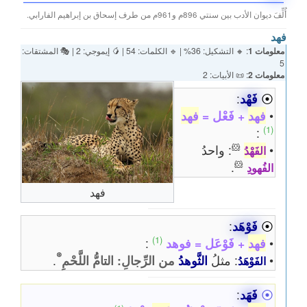
أُلِّفَ ديوان الأدب بين سنتي 896م و961م من طرف إسحاق بن إبراهيم الفارابي.
فهد
معلومات 1
: 🔸 التشكيل: 36% | 🔹 الكلمات: 54 | 🥭 إيموجي: 2 | 🎭 المشتقات:
5
معلومات 2
: 📜 الأبيات: 2
⦿
فَهْد
:
•
فهد
+ فَعْل =
فهد
(1)
:
🐹
•
: واحدُ
الفَهْدُ
🐹
.
الفُهودِ
فهد
⦿
فَوْهَد
:
(1)
•
فهد
+ فَوْعَل = فوهد
:
⊛
•
: مثلُ
الثَّوهدُ
من الرِّجالِ: التامُّ اللَّحْمِ
.
الفَوْهَدُ
⦿
فَهَد
: