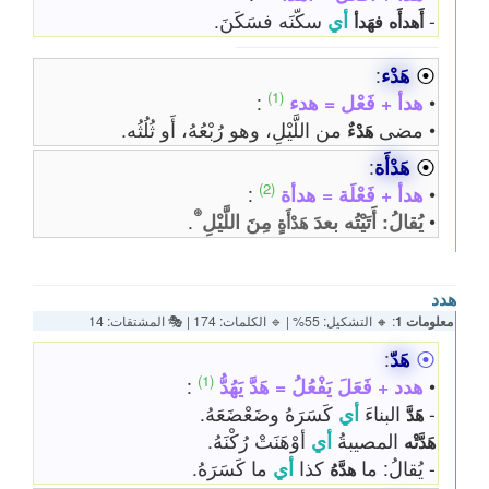
-
أي
سكّنَه فسَكَنَ.
أَهدأَه
فهَدأ
⦿
هَدْء
:
(1)
•
هدأ + فَعْل = هدء
:
• مضى
من اللَّيْلِ، وهو رُبْعُهُ، أَو ثُلُثُه.
هَدْءٌ
⦿
هَدْأَة
:
(2)
•
هدأ + فَعْلَة = هدأة
:
⊛
•
يُقالُ: أَتَيْتُه بعدَ
مِنَ اللَّيْلِ
.
هَدْأَةٍ
هدد
معلومات 1
: 🔸 التشكيل: 55% | 🔹 الكلمات: 174 | 🎭 المشتقات: 14
⦿
هَدّ
:
(1)
•
هدد + فَعَلَ يَفْعُلُ = هَدَّ يَهُدُّ
:
-
البناءَ
أي
كَسَرَهُ وضَعْضَعَهُ.
هَدَّ
المصيبةُ
أي
أوْهَنَتْ رُكْنَهُ.
هَدَّتْه
- يُقالُ: ما
كذا
أي
ما كَسَرَهُ.
هدَّهُ