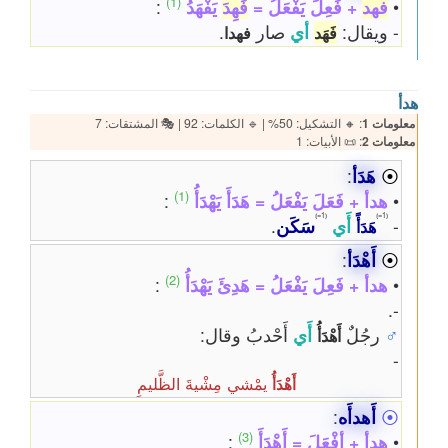
(1)
•
فهد
+ فَعِلَ يَفْعَلُ =
فَهِدَ
يَفْهَدُ
:
- ويقال:
أي
صار
.
فَهَد
فهدا
هدأ
معلومات 1
: 🔸 التشكيل: 50% | 🔹 الكلمات: 92 | 🎭 المشتقات: 7
معلومات 2
: 📜 الأبيات: 1
⦿
هَدَأ
:
(1)
•
هدأ + فَعَلَ يَفْعَلُ = هَدَأَ يَهْدَأُ
:
⦅1=⦆
⦅1=⦆
-
أَي
سَكَن
.
هَدَأً
⦿
أَهْدَأ
:
(2)
•
هدأ + فَعِلَ يَفْعَلُ = هَدِئَ يَهْدَأُ
:
-.
♂
رجُلٌ
أَي
أَحْدبُ وقال:
أَهْدَأُ
-
يمْشي مِشْيةَ الظَّليمِ
أَهْدَأُ
⦿
أَهدأَه
:
(3)
•
هدأ + أفْعَلَ = أَهْدَأَ
: