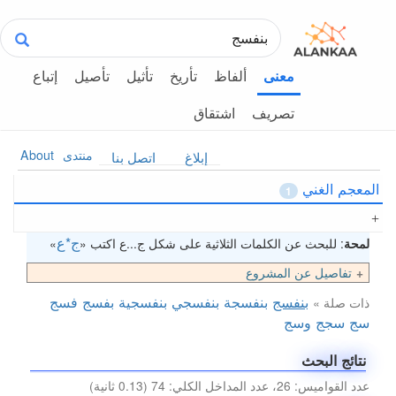
ألفاظ
تأريخ
تأثيل
تأصيل
إتباع
معنى
تصريف
اشتقاق
منتدى
About
إبلاغ
اتصل بنا
المعجم الغني
1
ج*ع
لمحة
: للبحث عن الكلمات الثلاثية على شكل ج...ع اكتب «
»
تفاصيل عن المشروع
بنفسج
بنفسجة
بنفسجي
بنفسجية
بفسج
فسج
ذات صلة »
سج
سجج
وسج
نتائج البحث
عدد القواميس: 26، عدد المداخل الكلي: 74 (0.13 ثانية)