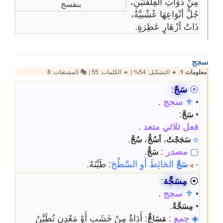
مِنْ ذَوَاتِ الفِلْقَتَيْنِ،
بنفسج
جُلُّ أنْوَاعِهَا عُشْبيَّةٌ،
ذَاتُ أزْهَارٍ عَطِرَةٍ.
سجج
معلومات 1
: 🔸 التشكيل: 54% | 🔹 الكلمات: 55 | 🎭 المشتقات: 8
⦿
سَجّ
:
•
⚜
سجج
.
:
•
سَجَّ
فعل ثلاثي متعد
.
.
،
،
⎒
سَجَجْتُ
أسُجُّ
سُجَّ
▢
مصدر
:
.
سَجٌّ
-
الحَائِطَ أَوِ السَّطْحَ
: طَيَّنَهُ.
سَجَّ
◀
⦿
مِسَجَّة
:
•
⚜
سجج
.
.
•
مِسَجَّةٌ
◈
جمع
:
: أَدَاةٌ مِنْ خَشَبٍ أَوْ مَعْدِنٍ تُطَيَّنُ
مَسَاجٌّ