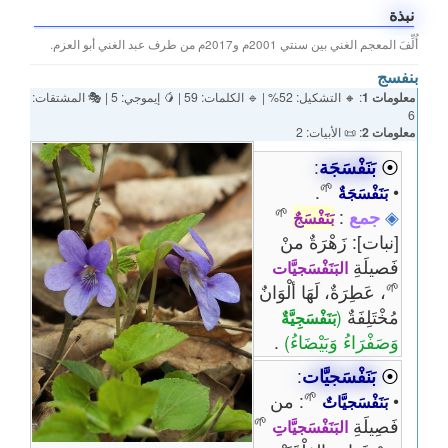
نبذة
أُلِّفَ المعجم الغني بين سنتي 2001م و2017م من طرف عبد الغني أبو العزم.
بنفسج
معلومات 1
: 🔸 التشكيل: 52% | 🔹 الكلمات: 59 | 🥭 إيموجي: 5 | 🎭 المشتقات:
6
معلومات 2
: 📜 الأبيات: 2
⦿
بَنَفْسَجَة
:
🌱
.
•
بَنَفْسَجَةٌ
🌱
◈
جمع
:
بَنَفْسَجٌ
[نبات]: زَهْرَةٌ منْ
فَصيلَةِ
البَنَفْسَجيَّات
🌱
، عَطِرَةٌ، لَهَا ألْوَانٌ
مُخْتَلِفَةٌ
(
بَنَفْسَجِيَّةٌ
وَصَفْرَاءُ وَبَيْضَاءُ)
.
⦿
بَنَفْسَجيَّات
:
🌱
•
: من
بَنَفْسَجيَّاتٌ
🌱
فَصِيلَةِ
البَنَفْسَجيَّاتِ