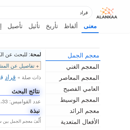
ألفاظ
تأريخ
تأثيل
تأصيل
إ
معنى
معجم الجمل
لمحة
: للبحث عن الك
المعجم الغني
تفاصيل عن المش
قراد
قر
المعجم المعاصر
ذات صلة »
العامي الفصيح
نتائج البحث
المعجم الوسيط
عدد القواميس: 33، عدد المداخل الكلي: 43 (0.47 ثانية)
معجم الرائد
نبذة
الأفعال المتعدية
أُلِّفَ معجم الجمل بين سنتي 2003م و2010م من 