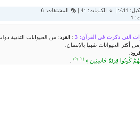
: 🔸 التشكيل: 11% |
: 
ات الثديية ذوات الأربع، وهو
:
عدد المرات التي ذكرت في ا
القرد
مولع بالمحاكاة، ومن أكثر الحيوان
.
قرو
(2)
(1)
.
خَاسِئِينَ ﴾
﴿ فَقُلْنَا لَ
قِرَدَةً