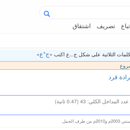
تباع
تصريف
اشتقاق
ج*ع
لمات الثلاثية على شكل ج...ع اكتب «
»
روع
ادة
قرد
طرف الجمل.