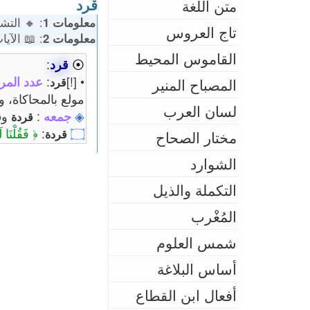
قرد
متن اللغة
 🔹 الكلمات: 41 | 🎭 المشتقات: 6
معلومات 1
تاج العروس
 الآيات: 1
معلومات 2
القاموس المحيط
:
قرد
⦿
لقرآن: 3
:
• [!]
قرد
المصباح المنير
ات شبها بالإنسان.
لسان العرب
و
:
جمعه
◈
د
قردة
هُمْ كُونُوا
:
۝
قردة
مختار الصحاح
الشوارد
التكملة والذيل
المُغْرب
شمس العلوم
أساس البلاغة
أفعال ابن القطاع