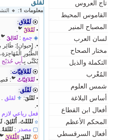
لقلق
تاج العروس
كلمات: 149 | 🥭 إيموجي: 10 | 🎭 المشتقات: 18
معلومات 1
القاموس المحيط
:
لَقْلاَق
⦿
المصباح المنير
🐦
.
•
لَقْلاَقٌ
🐦
.
:
جمع
◈
لسان العرب
لَقَالِقُ
طَائِر مِنْ فَصِيلَةِ
مختار الصحاح
الْأَسْوَارِ الْعَالِيَةِ،

أَبِي حُدَيْج
يُكَنَّى بِـ
التكملة والذيل
:
لَقْلاَقِيَّات
⦿
المُغْرب
🐦
صِيلَةُ
•
لَقْلاَقِيَّاتٌ
شمس العلوم
:
لَقْلَق
⦿
أساس البلاغة
.
لقلق
⚜
:
•
لَقْلَقَ
•.
أفعال ابن القطاع
باعي لازم متعدي
المحكم الأعظم
،
،
⎒
قْ
أُلَقْلِقُ
لَقْلَقْتُ
.
:
مصدر
▢
لَقْلَقَةٌ
أفعال السرقسطي
🐦
①
'
اللَّقْلاَقُ
لَقْلَقَ