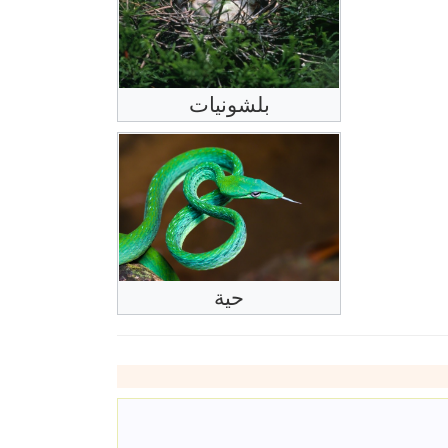
بلشونيات
حية