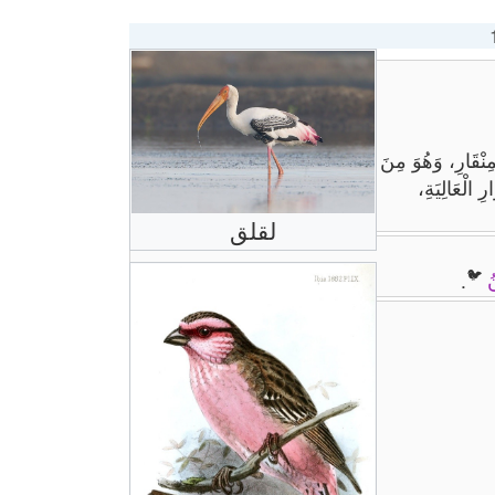
نْقَارِ، وَهُوَ مِنَ
 الْعَالِيَةِ،
لقلق
🐦
ُ
.