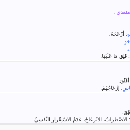
متعدي
.
هِ
: أزْعَجَهُ.
َدٍ
.
.
:
مَا عَلَيْهَا.
قَلِق
.
أقْلَقَ
َاسِ
: إزْعَاجُهُمْ.
.
َلِقَ
 الاضْطِرَابُ، الانْزِعَاجُ، عَدَمُ الاسْتِقْرَارِ النَّفْسِيِّ.