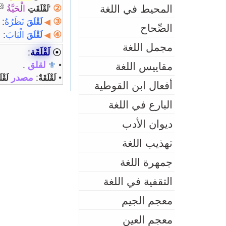
المحيط في اللغة
🐹
②
'
الْحَيَّةُ
لَقْلَقَتِ
③
نَظَرُهُ
: 
لَقْلَقَ
◀
الصِّحاح
④
الْبَابَ
: ح
لَقْلَقَ
◀
مجمل اللغة
⦿
لَقْلَقَة
:
مقاييس اللغة
•
⚜
لقلق
.
•
:
مصدر
لَقْلَقَةٌ
لَقْل
أفعال ابن القوطية
البارع في اللغة
ديوان الأدب
تهذيب اللغة
جمهرة اللغة
التقفية في اللغة
معجم الجيم
معجم العين