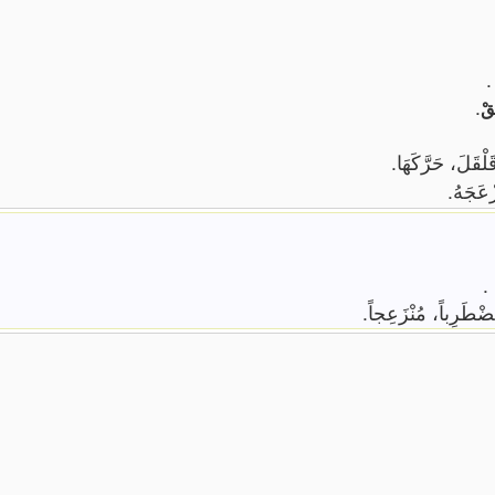
.
.
ِقْ
َلْقَلَ، حَرَّكَهَا.
ْعَجَهُ.
.
ضْطَرِباً، مُنْزَعِجاً.