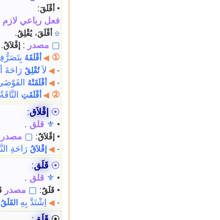
:
•
أقْلَقَ
فعل رباعي لازم 
.
،
⎒
أقْلَقَ
يُقْلِقُ
▢
مصدر
:
.
إقْلاَقٌ
①
بِتَصَرُّفِ
أقْلَقَهُ
◀
-
لاَ
رَاحَةَ أح
تُقْلِقْ
◀
-
الفَوْضَى
أقْلَقَتْهُ
◀
②
النَّاقَةُ
أقْلَقَتِ
◀
⦿
إقْلاَق
:
•
⚜
قلق
.
•
:
▢
مصدر
إقْلاَقٌ
-
رَاحَةِ النّ
إقْلاَقُ
◀
⦿
قَلَق
:
•
⚜
قلق
.
•
:
▢
مصدر
قَلَقٌ
ق
-
اِشْتَدَّ بِهِ
:
القَلَقُ
◀
⦿
قَلَق
: