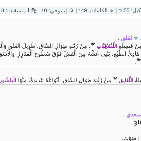
: 🔸 التشكيل: 55% | 🔹 ال
.
لقلق
⚜
🐦
الِ السَّاقِ، طَوِيلُ العُنُقِ وَالْمِنْقَارِ، وَهُوَ مِنَ
•. [حيوان]: 
اللَّقْلاَقِيَّاتِ
مُهَاجِرَةِ، هَادِئُ الطَّبْعِ، يَبْنِي عُشَّهُ مِنَ الْقَشِّ فَوْقَ سُطُوحِ الْمَنَازِلِ وَ

.
🐦
لْبَلَشُونُ
مِنْ رُتْبَةِ طِوَالِ السَّاقِ، أَنْوَاعُهُ عَدِيدَةٌ، مِنْهَا
: فَ
اللَّقَالِقِ
.
فعل ر
.
لَقْلِ
': صَوَّتَ.