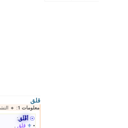
قلق
معلومات 1
: 🔸 التشكيل: 49% | 🔹 الكلمات: 95
⦿
أقْلَق
:
•
⚜
قلق
.