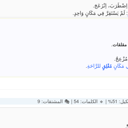
اِضْطَرَبَ، اِنْزَعَجَ.
: لَمْ يَسْتَقِرَّ فِي مَكَانٍ وَاحِدٍ.
.
مقلقات
مُزْعِجٌ.
ي مَكَانٍ
للرَّاحَةِ
.
مُقْلِقٍ
54 | 🎭 المشتقات: 9
.
َ