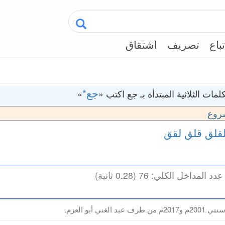
تباع
تصريف
اشتقاق
جع*
مات الثلاثية المبتدأة بـ جع اكتب «
»
روع
قلق
قلق
لقق
لغني أبو العزم.