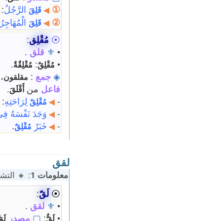
①
الرَّجُلُ
: 
قَلِقَ
◀
②
الْمُهَاجِرُ
قَلِقَ
◀
⦿
مُقْلِق
:
•
⚜
قلق
.
.
:
•
مُقْلِقٌ
مُقْلِقٌةٌ
◈
جمع
:
،
مقلقون
فاعل
من
.
أَقْلَقَ
-
لِرَاحَتِهِ
: 
مُقْلِقٌ
◀
-
وَجَدَ نَفْسَهُ فِ
◀
-
خَبَرٌ
.
مُقْلِقٌ
◀
لقق
معلومات 1
: 🔸 التشكيل: 51% | 🔹 الكلمات: 
⦿
لَقّ
:
•
⚜
لقق
.
•
:
▢
مصدر
لَقٌّ
لَقّ