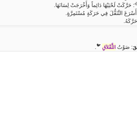
': حَرَّكَتْ لَحْيَيْهَا دَائِماً وَأَخْرَجَتْ لِسَانَهَا.
أَسْرَعَ التَّنَقُّلَ فِي حَرَكَةٍ مُسْتَمِرَّةٍ.
َرَّكَهُ.
🐦
: صَوْتُ
.
َقَ
اللَّقْلاَقِ