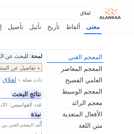
ألفاظ
تأريخ
تأثيل
تأصيل
إ
معنى
المعجم الغني
لمحة
: للبحث عن الكل
المعجم المعاصر
تفاصيل عن المش
لقلاق
ل
العامي الفصيح
ذات صلة »
المعجم الوسيط
نتائج البحث
معجم الرائد
عدد القواميس: 31، عدد المداخل الكلي: 76 (0.28 ثانية)
الأفعال المتعدية
نبذة
متن اللغة
أُلِّفَ المعجم الغني بين سنتي 2001م و2017م من طرف عبد ا