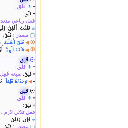
•
⚜
قلق
.
:
•
قَلَقَ
فعل رباعي متعد
،
،
⎒
قَلَقْتُ
أَقْلِقُ
اِقْل
▢
مصدر
:
.
قَلْقٌ
①
الْعُلْبَةَ
: ق
قَلَقَ
◀
②
الْهَمُّ
: أَز
قَلَقَهُ
◀
⦿
قَلِق
:
•
⚜
قلق
.
•
:
صيغة فَعِل
قَلِقٌ
-
وَجَدْتُهُ
: مُ
قَلِقاً
◀
⦿
قلِق
:
•
⚜
قلق
.
:
•
قلِقَ
فعل ثلاثي لازم
.
.
،
⎒
قَلِقَ
يَقْلَقُ
▢
مصدر
:
.
قَلَقٌ