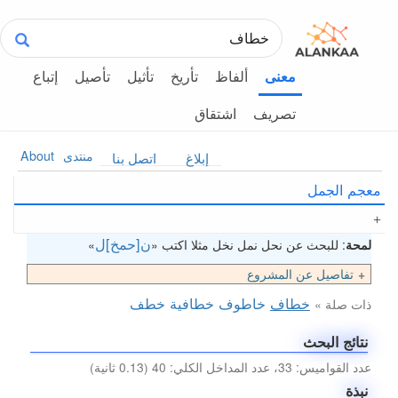
ألفاظ
تأريخ
تأثيل
تأصيل
إتباع
معنى
تصريف
اشتقاق
منتدى
About
إبلاغ
اتصل بنا
معجم الجمل
ن[حمخ]ل
لمحة
: للبحث عن نحل نمل نخل مثلا اكتب «
»
تفاصيل عن المشروع
خطاف
خاطوف
خطافية
خطف
ذات صلة »
نتائج البحث
عدد القواميس: 33، عدد المداخل الكلي: 40 (0.13 ثانية)
نبذة