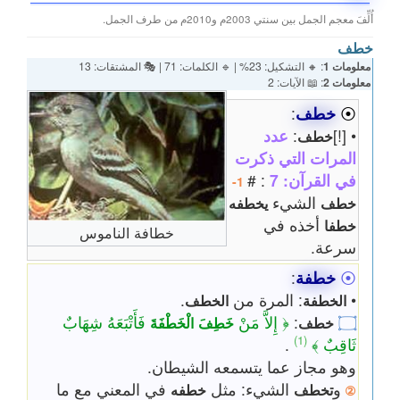
أُلِّفَ معجم الجمل بين سنتي 2003م و2010م من طرف الجمل.
خطف
معلومات 1
: 🔸 التشكيل: 23% | 🔹 الكلمات: 71 | 🎭 المشتقات: 13
معلومات 2
: 📖 الآيات: 2
⦿
خطف
:
• [!]
:
عدد
خطف
المرات التي ذكرت
في القرآن: 7
: #
1-
الشيء
خطف
يخطفه
أخذه في
خطفا
خطافة الناموس
سرعة.
⦿
خطفة
:
•
: المرة من
.
الخطفة
الخطف
۝
:
﴿ إِلاَّ مَنْ
فَأَتْبَعَهُ شِهَابٌ
خطف
خَطِفَ
الْخَطْفَةَ
(1)
ثَاقِبٌ ﴾
.
وهو مجاز عما يتسمعه الشيطان.
و
الشيء: مثل
في المعني مع ما
تخطف
خطفه
②