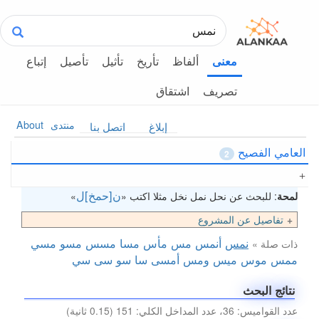
ألفاظ
تأريخ
تأثيل
تأصيل
إتباع
معنى
تصريف
اشتقاق
منتدى
About
إبلاغ
اتصل بنا
العامي الفصيح
2
ن[حمخ]ل
لمحة
: للبحث عن نحل نمل نخل مثلا اكتب «
»
تفاصيل عن المشروع
نمس
أنمس
مس
مأس
مسا
مسس
مسو
مسي
ذات صلة »
ممس
موس
ميس
ومس
أمسى
سا
سو
سى
سي
نتائج البحث
عدد القواميس: 36، عدد المداخل الكلي: 151 (0.15 ثانية)