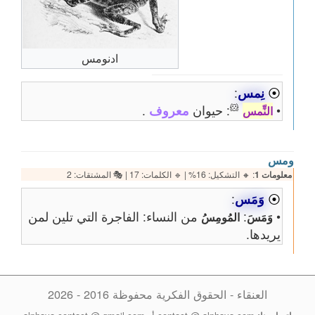
ادنومس
⦿
نِمس
:
🐹
•
: حيوان
معروف
.
النِّمس
ومس
معلومات 1
: 🔸 التشكيل: 16% | 🔹 الكلمات: 17 | 🎭 المشتقات: 2
⦿
وَمَس
:
•
:
من النساء: الفاجرة التي تلين لمن
وَمَسَ
المُومِسُ
يريدها.
العنقاء - الحقوق الفكرية محفوظة 2016 - 2026