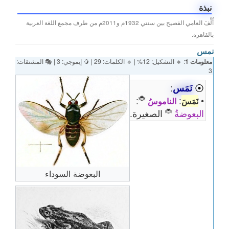
نبذة
أُلِّفَ العامي الفصيح بين سنتي 1932م و2011م من طرف مجمع اللغة العربية
بالقاهرة.
نمس
معلومات 1
: 🔸 التشكيل: 12% | 🔹 الكلمات: 29 | 🥭 إيموجي: 3 | 🎭 المشتقات:
3
⦿
نَمَس
:
🐞
:
:
•
نَمَسَ
الناموسُ
🐞
البعوضةُ
الصغيرة.
البعوضة السوداء