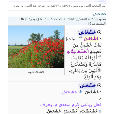
أُلِّفَ المعجم الغني بين سنتي 2001م و2017م من طرف عبد الغني أبو العزم.
خشخش
معلومات 1
: 🔸 التشكيل: 61% | 🔹 الكلمات: 108 | 🥭 إيموجي: 2 | 🎭
المشتقات: 16
⦿
خَشْخَاش
:
🌱
•
: [نبات]:
خَشْخَاشٌ
نَبَاتٌ عُشْبِيٌّ مِنْ
فَصِيلَةِ
الْخَشْخَاشِيَّاتِ
🌱
أَوْرَاقُهُ مُنَوِّمَةٌ،
مُخَدِّرَةٌ وَيُسْتَخْرَجُ
الأَفْيُونُ مِنْ ثِمَارِهِ،
خشخاشية
وَهُوَ أَنْوَاعٌ.
⦿
خَشْخَش
:
•
:
⚜
خشخش
.
خَشْخَشَ
•.
فعل رباعي لازم متعدي م. بحرف
.
.
،
،
⎒
خَشْخَشْتُ
أُخَشْخِشُ
خَشْخِشْ