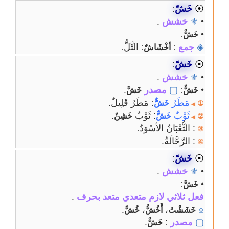
⦿
خَشّ
:
•
⚜
خشش
.
.
•
خَشٌّ
◈
جمع
:
: التَّلُّ.
أخْشَاشٌ
⦿
خَشّ
:
•
⚜
خشش
.
•
:
▢
مصدر
.
خَشٌّ
خَشَّ
مَطَرٌ
: مَطَرٌ قَلِيلٌ.
خَشٌّ
①
◀
ثَوْبٌ
: ثَوْبٌ
.
خَشٌّ
خَشِنٌ
②
◀
: الثُّعْبَانُ الأسْوَدُ.
③
: الرَّحَّالَةُ.
④
⦿
خَشّ
:
•
⚜
خشش
.
:
•
خَشَّ
فعل ثلاثي لازم متعدي متعد بحرف
.
.
،
،
⎒
خَشَشْتُ
أَخُشُّ
خُشَّ
▢
مصدر
:
.
خَشٌّ