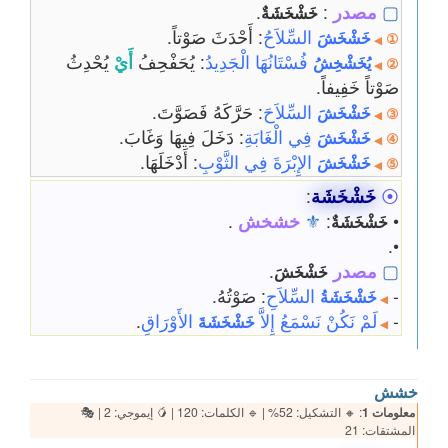
▢
مصدر
:
.
خَشْخَشَةٌ
السِّلاَحُ
: أَحْدَثَ صَوْتاً.
خَشْخَشَ
①
◀
فُسْتَانُهَا الْجَدِيدُ
: يُحَفْحِفُ
أَيْ
يُحْدِثُ
يُخَشْخِشُ
②
◀
صَوْتاً خَفِيفاً.
السِّلاَحَ
: حَرَّكَهُ فَصَوَّتَ.
خَشْخَشَ
③
◀
فِي الْغَابَةِ
: دَخَلَ فِيهَا وَغَابَ.
خَشْخَشَ
④
◀
الإِبْرَةَ فِي الثَّوْبِ
: أَدْخَلَهَا.
خَشْخَشَ
⑤
◀
⦿
خَشْخَشَة
:
•
:
⚜
خشخش
.
خَشْخَشَةٌ
•.
▢
مصدر
.
خَشْخَشَ
-
السِّلاَحِ
: صَوْتُهُ.
خَشْخَشَةُ
◀
-
لَمْ نَكُنْ نَسْمَعُ إِلاَّ
الأَوْرَاقِ
.
خَشْخَشَةَ
◀
خشش
معلومات 1
: 🔸 التشكيل: 52% | 🔹 الكلمات: 120 | 🥭 إيموجي: 2 | 🎭
المشتقات: 21