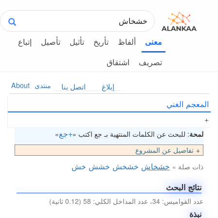
ألفاظ
تأريخ
تأثيل
تأصيل
إتباع
معنى
تصريف
اشتقاق
منتدى
About
إبلاغ
اتصل بنا
المعجم الغني
+جع
لمحة
: للبحث عن الكلمات المنتهية بـ جع اكتب «
»
تفاصيل عن المشروع
خشخاش
خشخش
خشش
خش
ذات صلة »
نتائج البحث
عدد القواميس: 34، عدد المداخل الكلي: 58 (0.12 ثانية)
نبذة