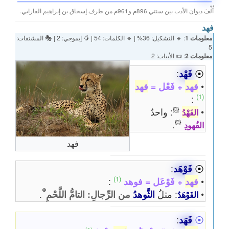
أُلِّفَ ديوان الأدب بين سنتي 896م و961م من طرف إسحاق بن إبراهيم الفارابي.
فهد
معلومات 1
: 🔸 التشكيل: 36% | 🔹 الكلمات: 54 | 🥭 إيموجي: 2 | 🎭 المشتقات:
5
معلومات 2
: 📜 الأبيات: 2
⦿
فَهْد
:
•
فهد
+ فَعْل =
فهد
(1)
:
🐹
•
: واحدُ
الفَهْدُ
🐹
.
الفُهودِ
فهد
⦿
فَوْهَد
:
(1)
•
فهد
+ فَوْعَل = فوهد
:
⊛
•
: مثلُ
الثَّوهدُ
من الرِّجالِ: التامُّ اللَّحْمِ
.
الفَوْهَدُ
⦿
فَهَد
: