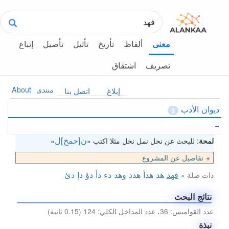
ألفاظ
تأريخ
تأثيل
تأصيل
إتباع
معنى
تصريف
اشتقاق
منتدى
About
إبلاغ
اتصل بنا
ديوان الأدب
3
ن[حمخ]ل
لمحة
: للبحث عن نحل نمل نخل مثلا اكتب «
»
تفاصيل عن المشروع
فهد
هد
هدأ
هدد
وهد
دء
دأ
دؤ
دإ
دئ
ذات صلة »
نتائج البحث
عدد القواميس: 36، عدد المداخل الكلي: 124 (0.15 ثانية)
نبذة