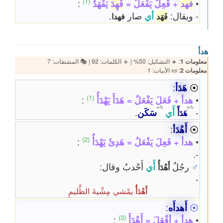
(1)
•
فهد
+ فَعِلَ يَفْعَلُ =
فَهِدَ
يَفْهَدُ
:
- ويقال:
أي
صار
.
فَهَد
فهدا
هدأ
معلومات 1
: 🔸 التشكيل: 50% | 🔹 الكلمات: 92 | 🎭 المشتقات: 7
معلومات 2
: 📜 الأبيات: 1
⦿
هَدَأ
:
(1)
•
هدأ + فَعَلَ يَفْعَلُ = هَدَأَ يَهْدَأُ
:
⦅1=⦆
⦅1=⦆
-
أَي
سَكَن
.
هَدَأً
⦿
أَهْدَأ
:
(2)
•
هدأ + فَعِلَ يَفْعَلُ = هَدِئَ يَهْدَأُ
:
-.
♂
رجُلٌ
أَي
أَحْدبُ وقال:
أَهْدَأُ
-
يمْشي مِشْيةَ الظَّليمِ
أَهْدَأُ
⦿
أَهدأَه
:
(3)
•
هدأ + أفْعَلَ = أَهْدَأَ
: