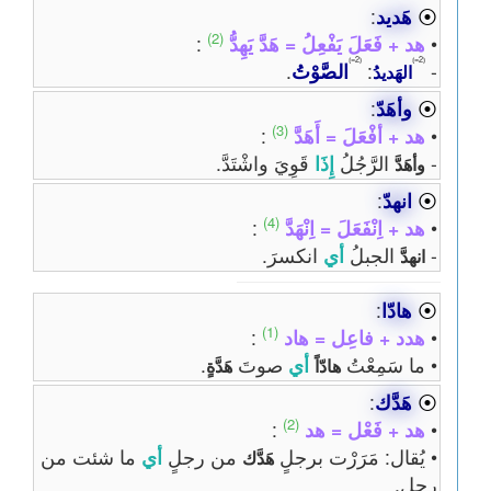
⦿
هَديد
:
(2)
•
هد + فَعَلَ يَفْعِلُ = هَدَّ يَهِدُّ
:
⦅2=⦆
⦅2=⦆
-
:
الصَّوْتُ
.
الهَديدُ
⦿
وأهَدّ
:
(3)
•
هد + أفْعَلَ = أَهَدَّ
:
-
الرَّجُلُ
إِذَا
قَوِيَ واشْتَدَّ.
وأهَدَّ
⦿
انهدّ
:
(4)
•
هد + اِنْفَعَلَ = اِنْهَدَّ
:
-
الجبلُ
أي
انكسرَ.
انهدَّ
⦿
هادّا
:
(1)
•
هدد + فاعِل = هاد
:
• ما سَمِعْتُ
أي
صوتَ
.
هادّاً
هَدَّةٍ
⦿
هَدَّك
:
(2)
•
هد + فَعْل = هد
:
• يُقال: مَرَرْت برجلٍ
من رجلٍ
أي
ما شئت من
هَدَّك
رجلٍ.