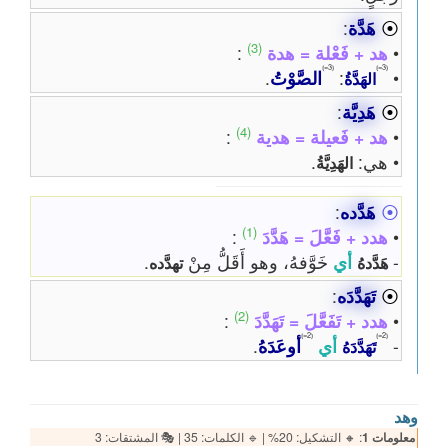
⦿
هَدَّة
:
(3)
•
هد + فَعْلة = هدة
:
⦅3=⦆
⦅3=⦆
•
:
الصَّوْتُ
.
الهَدَّةُ
⦿
هَدِيَّة
:
(4)
•
هد + فَعيلة = هدية
:
• هي:
.
الهَدِيَّةُ
⦿
هَدَّده
:
(1)
•
هدد + فَعَّلَ = هَدَّدَ
:
-
أي
خَوَّفهُ، وهو أَقَلُّ مِنْ
.
هَدَّدهُ
تهدَّده
⦿
تَهَدَّدَه
:
(2)
•
هدد + تَفَعَّلَ = تَهَدَّدَ
:
⦅2=⦆
⦅2=⦆
-
أي
أوعَدَهُ
.
تَهَدَّدَهُ
وهد
معلومات 1
: 🔸 التشكيل: 20% | 🔹 الكلمات: 35 | 🎭 المشتقات: 3