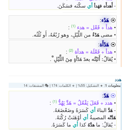
-
أي
سكّنَه فسَكَنَ.
أَهدأَه
فهَدأ
⦿
هَدْء
:
(1)
•
هدأ + فَعْل = هدء
:
• مضى
من اللَّيْلِ، وهو رُبْعُهُ، أَو ثُلُثُه.
هَدْءٌ
⦿
هَدْأَة
:
(2)
•
هدأ + فَعْلَة = هدأة
:
⊛
•
يُقالُ: أَتَيْتُه بعدَ
مِنَ اللَّيْلِ
.
هَدْأَةٍ
هدد
معلومات 1
: 🔸 التشكيل: 55% | 🔹 الكلمات: 174 | 🎭 المشتقات: 14
⦿
هَدّ
:
(1)
•
هدد + فَعَلَ يَفْعُلُ = هَدَّ يَهُدُّ
:
-
البناءَ
أي
كَسَرَهُ وضَعْضَعَهُ.
هَدَّ
المصيبةُ
أي
أوْهَنَتْ رُكْنَهُ.
هَدَّتْه
- يُقالُ: ما
كذا
أي
ما كَسَرَهُ.
هدَّهُ