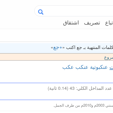
تباع
تصريف
اشتقاق
+جع
لمات المنتهية بـ جع اكتب «
»
روع
ت
عنكبوتية
عنكب
عكب
طرف الجمل.