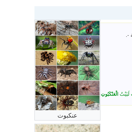
 -.
ِ لَبَيْتُ
الْعَنْكَبُوتِ
عنكبوت