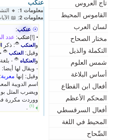
عنكب
تاج العروس
معلومات 1
: 🔸 التشكيل: 10% | 🔹 الكلمات: 93 | 🥭 إيم
القاموس المحيط
معلومات 2
: 📖 الآيات: 1 | 📜 الأ
لسان العرب
⦿
عنكب
:
• [!]
:
عدد ال
مختار الصحاح
عنكب
🐞
و
: ذكر
العنكب
ا
التكملة والذيل
🐞
وقيل:
ج
العنكب
🐞
و
- بلغة
العنكباه
شمس العلوم
- ويقال لها أيضا:
ع
أساس البلاغة
وقيل: إنها
معربة
:
اسم الدويبة المع
أفعال ابن القطاع
ويضرب المثل بوها
المحكم الأعظم
ووردت مكررة ف
(1)
.
﴾
أفعال السرقسطي
المحيط في اللغة
الصِّحاح