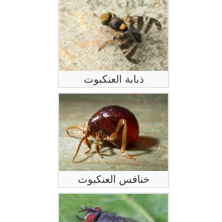
ذبابة العنكبوت
خنافس العنكبوت