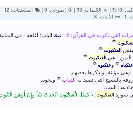
وجي: 9 | 🎭 المشتقات: 12
بيات: 8
مرات التي ذكرت في القرآن: 2
:
الباب: أغلقه - في اليمانية
عنك
🐞
.
لعنكبوت
🐞
نس
.
العنكبوت
🐞
 اليمن - هي
.
العنكبوت
🐞
🐞
و
.
نكباه
عنكبوه
 وهي مؤنثة، ويذكرها بعضهم.
🐞
روفة بالنسيج التى تصيد به
الذباب
ونحوه.
ء هذا البيت.
ي سورة
:
﴿ كَمَثَلِ
اتَّخَذَتْ بَيْتاً وَإِنَّ أَوْهَنَ الْبُيُوت
العنكبوت
الْعَنكَبُوتِ