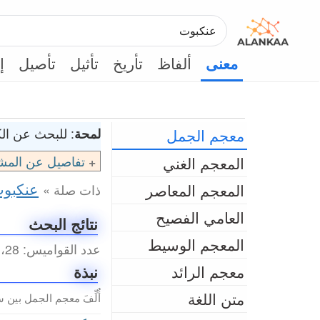
ألفاظ
تأريخ
تأثيل
تأصيل
إ
معنى
معجم الجمل
لمحة
: للبحث عن الك
المعجم الغني
تفاصيل عن المش
عنكبو
المعجم المعاصر
ذات صلة »
العامي الفصيح
نتائج البحث
المعجم الوسيط
عدد القواميس: 28، عدد المداخل الكلي: 43 (0.14 ثانية)
معجم الرائد
نبذة
متن اللغة
أُلِّفَ معجم الجمل بين سنتي 2003م و2010م من 