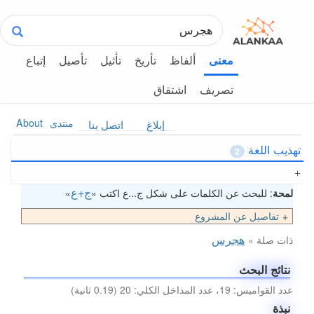
ألفاظ
تأريخ
تأثيل
تأصيل
إتباع
معنى
تصريف
اشتقاق
منتدى
About
إبلاغ
اتصل بنا
تهذيب اللغة
2
ج+ع
لمحة
: للبحث عن الكلمات على شكل ج...ع اكتب «
»
تفاصيل عن المشروع
هجرس
ذات صلة »
نتائج البحث
عدد القواميس: 19، عدد المداخل الكلي: 20 (0.19 ثانية)
نبذة