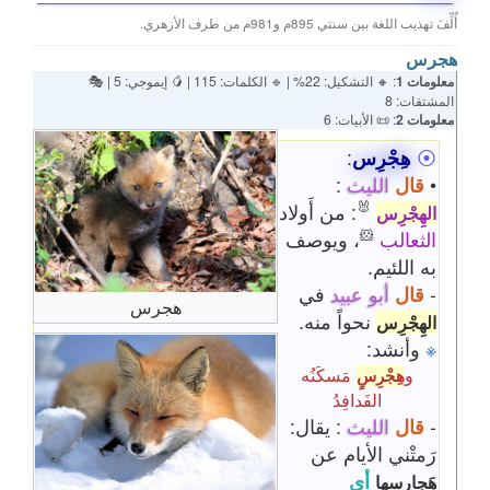
أُلِّفَ تهذيب اللغة بين سنتي 895م و981م من طرف الأزهري.
هجرس
معلومات 1
: 🔸 التشكيل: 22% | 🔹 الكلمات: 115 | 🥭 إيموجي: 5 | 🎭
المشتقات: 8
معلومات 2
: 📜 الأبيات: 6
⦿
هِجْرِس
:
•
قال
الليث
:
🐰
: من أَولاد
الهِجْرِس
🐹
الثعالب
، ويوصف
به اللئيم.
-
قال
أبو عبيد
في
هجرس
نحواً منه.
الهِجْرِس
※
وأنشد:
و
مَسكَنُه
هِجْرِسٍ
الفَدافِدُ
-
قال
الليث
: يقال:
رَمتْني الأيام عن
أي
هَجارِسها