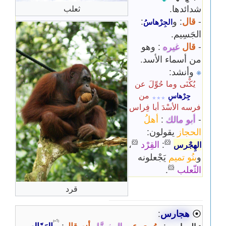
شدائدها.
ثعلب
-
قال
: و
:
الجِرْهاسُ
الجَسِيم.
-
قال
غيره
: وهو
من أسماء الأسد.
※
وأنشد:
يُكْنَى وما حُوِّلَ عن
من
جِرْهاسِ
٭٭٭
فرسه الأسْدَ أبا فِراس
-
أبو مالك
:
أهلُ
الحجاز
يقولون:
🐹
🐹
:
القِرْد
،
الهِجْرس
و
بنُو تميم
يَجْعلونه
🐹
الثّعلب
.
قرد
⦿
هجارس
:
⦅1=⦆
•
: و
رُوِي عن
المفضَّل
أنه قال
:
الهَقَالس