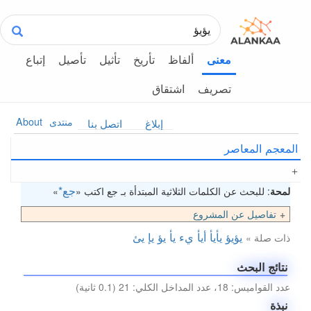
ألفاظ
تأريخ
تأثيل
تأصيل
إتباع
معنى
تصريف
اشتقاق
منتدى
About
إبلاغ
اتصل بنا
المعجم المعاصر
جع*
لمحة
: للبحث عن الكلمات الثلاثية المبتدأة بـ جع اكتب «
»
تفاصيل عن المشروع
يؤيؤ
يأيأ
أيأ
يء
يأ
يؤ
يإ
يئ
ذات صلة »
نتائج البحث
عدد القواميس: 18، عدد المداخل الكلي: 21 (0.1 ثانية)
نبذة