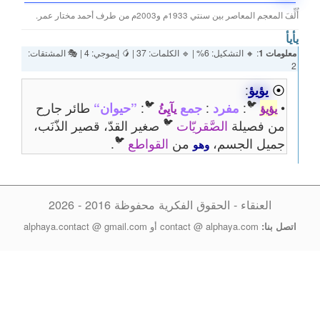
أُلِّفَ المعجم المعاصر بين سنتي 1933م و2003م من طرف أحمد مختار عمر.
يأيأ
معلومات 1
: 🔸 التشكيل: 6% | 🔹 الكلمات: 37 | 🥭 إيموجي: 4 | 🎭 المشتقات:
2
⦿
يؤيؤ
:
🐦
🐦
•
:
مفرد
:
جمع
:
”حيوان“
طائر جارح
يؤيؤ
يآيِئُ
🐦
من فصيلة
الصَّقريّات
صغير القدّ، قصير الذّنَب،
🐦
جميل الجسم،
من
القواطع
.
وهو
العنقاء - الحقوق الفكرية محفوظة 2016 - 2026
اتصل بنا:
contact @ alphaya.com أو alphaya.contact @ gmail.com