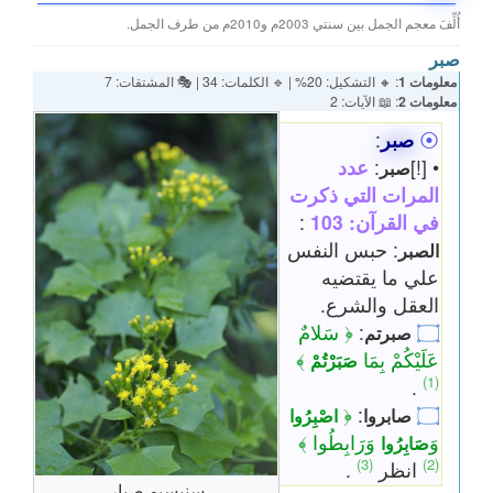
أُلِّفَ معجم الجمل بين سنتي 2003م و2010م من طرف الجمل.
صبر
معلومات 1
: 🔸 التشكيل: 20% | 🔹 الكلمات: 34 | 🎭 المشتقات: 7
معلومات 2
: 📖 الآيات: 2
⦿
صبر
:
• [!]
:
عدد
صبر
المرات التي ذكرت
في القرآن: 103
:
: حبس النفس
الصبر
علي ما يقتضيه
العقل والشرع.
۝
:
﴿ سَلامٌ
صبرتم
عَلَيْكُمْ بِمَا
﴾
صَبَرْتُمْ
(1)
.
﴿
:
۝
صابروا
اصْبِرُوا
وَ
وَرَابِطُوا ﴾
صَابِرُوا
(3)
(2)
انظر
.
سنيسيو صبار