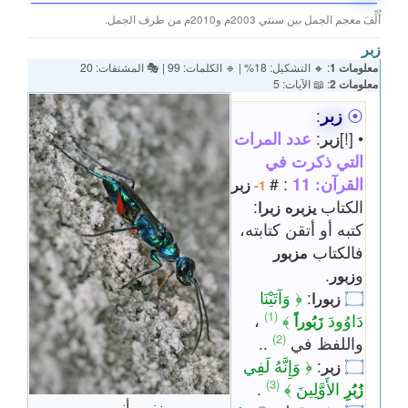
أُلِّفَ معجم الجمل بين سنتي 2003م و2010م من طرف الجمل.
زبر
معلومات 1
: 🔸 التشكيل: 18% | 🔹 الكلمات: 99 | 🎭 المشتقات: 20
معلومات 2
: 📖 الآيات: 5
⦿
زبر
:
• [!]
:
عدد المرات
زبر
التي ذكرت في
القرآن: 11
: #
زبر
1-
الكتاب
:
يزبره
زبرا
كتبه أو أتقن كتابته،
فالكتاب
مزبور
و
.
زبور
۝
:
﴿ وَآتَيْنَا
زبورا
(1)
دَاوُودَ
﴾
،
زَبُوراً
(2)
واللفظ في
..
۝
:
﴿ وَإِنَّهُ لَفِي
زبر
(3)
الأَوَّلِينَ ﴾
.
زُبُرِ
زنبور أنبوبي