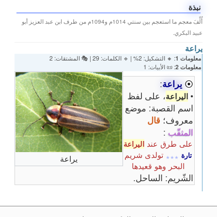
نبذة
أُلِّفَ معجم ما استعجم بين سنتي 1014م و1094م من طرف ابن عبد العزيز أبو
عبيد البكري.
يراعة
معلومات 1
: 🔸 التشكيل: 2% | 🔹 الكلمات: 29 | 🎭 المشتقات: 2
معلومات 2
: 📜 الأبيات: 1
⦿
يراعة
:
•
، على لفظ
اليراعة
اسم القصبة: موضع
معروف؛
قال
المثقّب
:
على طرق عند
اليراعة
تولدى شريم
تارة
٭٭٭
يراعة
البحر وهو قعيدها
الشّريم: الساحل.