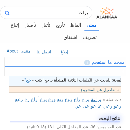
ألفاظ
تأريخ
تأثيل
تأصيل
إتباع
معنى
تصريف
اشتقاق
منتدى
About
إبلاغ
اتصل بنا
معجم ما استعجم
1
جع*
لمحة
: للبحث عن الكلمات الثلاثية المبتدأة بـ جع اكتب «
»
تفاصيل عن المشروع
يراعة
يراع
راع
روع
ريع
ورع
يرع
أراع
رع
رعع
ذات صلة »
رعو
رعي
عا
عو
عى
عي
نتائج البحث
عدد القواميس: 36، عدد المداخل الكلي: 131 (0.13 ثانية)