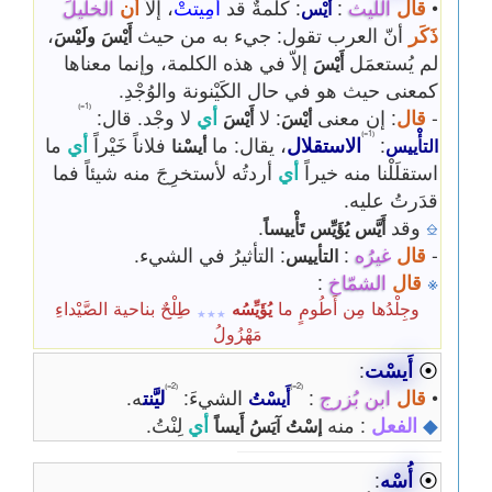
•
قال
الليث
:
: كلمةٌ قد
أُمِيتتْ
، إلاّ
أن
الخليلَ
أَيْس
ذَكَر
أنّ العرب تقول: جيء به من حيث
،
أَيْسَ
ولَيْسَ
لم يُستعمَل
إلاّ في هذه الكلمة، وإنما معناها
أَيْسَ
كمعنى حيث هو في حال الكَيْنونة والوُجْدِ.
⦅1=⦆
-
قال
: إن معنى
: لا
أي
لا وجْد. قال:
أيْسَ
أَيْسَ
⦅1=⦆
:
الاستقلال
، يقال: ما
فلاناً خَيْراً
أي
ما
التأْييس
أيسْنا
استقلَلْنا منه خيراً
أي
أردتُه لأستخرِجَ منه شيئاً فما
قدَرتُ عليه.
⎒
وقد
.
أَيَّس
يُؤَيِّس
تَأْييساً
-
قال
غيرُه
:
: التأثيرُ في الشيء.
التأييس
※
قال
الشمّاخ
:
وجِلْدُها مِن أَطُومٍ ما
طِلْحٌ بناحية الصَّيْداءِ
يُؤَيِّسُه
٭٭٭
مَهْزُولُ
⦿
أَيسْت
:
⦅2=⦆
⦅2=⦆
•
قال
ابن بُزرج
:
الشيءَ:
ليَّنت
ه.
أَيسْتُ
◆
الفعل
: منه
أي
لِنْتُ.
إسْتُ
آيَسُ
أَيساً
⦿
أُسْه
: