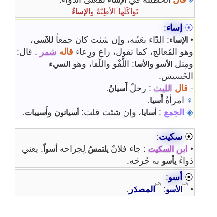
تَوَاكَلَها الأطِبّةُ و
الإساءُ
⦿
إساء
:
•
: الدّاء بعَيْنه، وإن شئت كان جمعاً
،
الإساء
للآسى
وهو المُعالج، كما تقول، راع ورِعاء
قاله
شمر
. قال:
ومِثل
و
: اللَّفْو واللَّفا، وهو
الأسو
الأسا
السيء
الخَسيس.
-
قال
الليث
: رجلٌ
.
أَسيانُ
♀
امرأةٌ
.
أَسيا
◈
الجمع
:
، وإن شئت قلت:
و
.
أسايا
أسيانون
أَسييات
⦿
سكيت
:
•
ابن
: جاء فلانٌ
لِجراحه
. يعني
السكيت
يلتمسُ
أسواً
دَواءً
به جُرحَه.
يأسو
⦿
أسو
:
⦅2=⦆
⦅2=⦆
•
:
المصدَر
.
الأسو