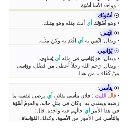
- وواحد
.
الأسا
أسْوَة
⦿
أسْوَتُك
:
• وهو
أي
أنتَ مِثله وهو مِثلك.
أسْوَتُك
⦿
ائْتِس
:
• ويقال:
به
أي
اقْتَدِ به وكنْ مِثلَه.
ائْتِس
⦿
يُؤَاسِي
:
• ويقال: هو
في مالِه
أي
.
يُؤَاسِي
يُساوِي
- ويقال: رَحم الله رجلاً أَعطَى من فَضْل،
ووَاسى
مِنْ كَفَاف، من هذا.
⦿
يتأسى
:
•
قال
الليث
: فلان
بفلانٍ
أي
يرضى
ما
يتأسى
لنفسه
رَضيه ويقتَدى به، وكان في مِثلِ حاله. والقومُ
أسْوَة
في هذا الأمر
أي
حالُهم فيه واحدة. قال:
و
في الأمور من
، وكذلك
.
التأسي
الأسوة
المُؤاساة