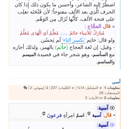
اضطُرّ إليه الشاعر، وأحسن ما يكون ذلك إِذا كان
الحرف الَّذِي بعد الألف مفتوحاً؛ لأن فَتْحَتَه تغلِب
على فتحة الألف، كأَنَّها تُزَال مِن الوَهْم.
※
قال
العجَّاج
:
مُبَارَكٌ للأنبياء خاتَمُ
مُعَلِّمٌ آيَ الْهُدَى مُعَلَّمُ
٭٭٭
ولو قال: خاتِم
'بكسر التاء'
لَم يَحسُن.
- وقيل: إن لغة العجاج
(خأتم)
بالهمز، ولذلك أجازه
مع
، وهو شجر جاء في قصيدة
السأسم
الميسم
و
.
الساسم
أسى
معلومات 1
: 🔸 التشكيل: 14% | 🔹 الكلمات: 237 | 🥭 إيموجي: 2 | 🎭
المشتقات: 29
معلومات 2
: 📜 الأبيات: 3
⦿
آسية
:
🧔
🧕
•
قال
:
:
امرأةِ
فرعونَ
.
آسية
اسمُ
⦿
آسية
: