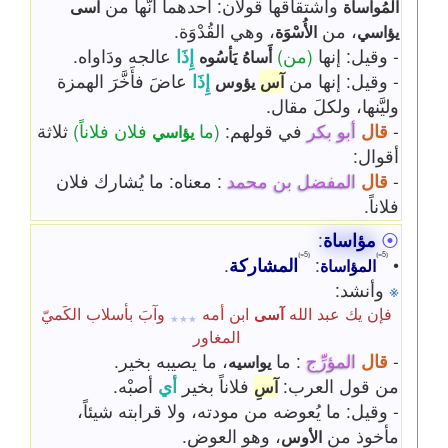
واشتقاقها قولان: أحدهما أنّها من
المُواساة
آسى
، من
، وهي القُدْوَة.
يؤاسي
الأُسْوَة
- وقيل: إنها
(من)
إِذَا
عالجه ودَاواه.
أَساهُ
يَأسُوه
- وقيل: إنها من
إِذَا
عاضَ فأَخَّرَ الهمزة
آس
يؤوس
وليَّنها، ولكلَ مقال.
-
قال
أبو بكر
في قولهم:
(ما
فلان فلاناً)
ثلاثة
يؤاسي
أقوال:
-
قال
المفضل بن محمد
: معناه: ما يُشارك فلان
فلاناً.
⦿
مؤاساة
:
⦅5=⦆
⦅5=⦆
•
:
المشاركة
.
المؤاساة
※
وأنشد:
فإن يك عبد الله
ابن أمه
وآبَ بأسلاب الكَميّ
آسى
٭٭٭
المغاور
-
قال
المؤرِّج
: ما
، ما يصيبه بخير.
يواسيه
من قول العرب:
فلاناً بخير
أي
أصبْه.
آسِ
- وقيل: ما يُعوضه من مودته، ولا قرابته شيئاً،
مأخوذ من
، وهو العوض.
الأوس