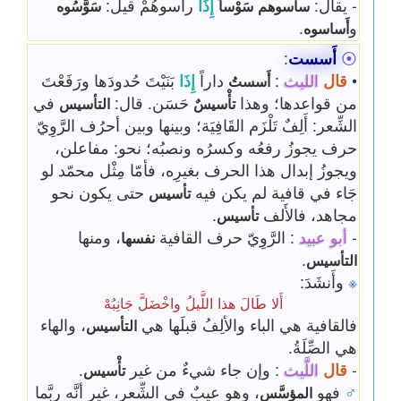
- يقال:
إِذَا
رأسوهُمْ قيل:
ساسوهم
سَوْساً
سَوَّسُوه
و
.
أَساسوه
⦿
أَسست
:
•
قال
الليث
:
داراً
إِذَا
بَنَيْتَ حُدودَها ورَفَعْتَ
أَسستُ
من قواعدها؛ وهذا
حَسَن. قال:
في
تأْسيسٌ
التأسيس
الشِّعر: أَلِفٌ تَلْزَم القَافِيَة؛ وبينها وبين أحرُف الرَّوِيّ
حرف يجوزُ رفعُه وكسرُه ونصبُه؛ نحو: مفاعلن،
ويجوزُ إبدال هذا الحرف بغيرِه، فأمّا مِثْل محمّد لو
جَاء في قافية لم يكن فيه
حتى يكون نحو
تأسيس
مجاهد، فالأَلف
.
تأسيس
-
أبو عبيد
: الرَّوِيّ حرف القافية
، ومنها
نفسها
.
التأسيس
※
وأَنشَدَ:
أَلا طَالَ هذا اللَّيلُ واخْضَلَّ جَانِبُهْ
فالقافية هي الباء والألِفُ قبلَها هي
، والهاء
التأسيس
هي الصِّلَةُ.
-
قال
اللَّيث
: وإن جاء شيءٌ من غير
.
تأْسيس
♂
فهو
، وهو عيبٌ في الشِّعر، غير أنَّه ربَّما
المؤسَّس