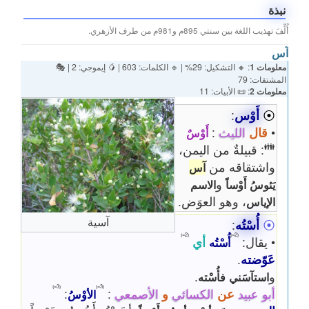
نبذة
أُلِّفَ تهذيب اللغة بين سنتي 895م و981م من طرف الأزهري.
آس
معلومات 1
: 🔸 التشكيل: 29% | 🔹 الكلمات: 603 | 🥭 إيموجي: 2 | 🎭
المشتقات: 79
معلومات 2
: 📜 الأبيات: 11
⦿
أَوْس
:
•
قال
الليث
:
أَوْسٌ
👪
: قبيلةٌ من اليمن،
واشتقاقه من
آس
و
يَئوسُ
أَوْساً
الاسم
، وهو العوَض.
الإياس
آسية
⦿
أُسْتُه
:
⦅2=⦆
⦅2=⦆
• يقال:
أي
أُسْتُه
عَوّضته
.
و
.
استآسَني
فأُسْته
⦅3=⦆
⦅3=⦆
أبو عبيد
عن
الكسائي
و
الأصمعي
:
:
الأوْسُ