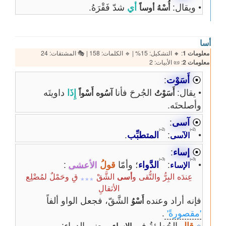
• ويقال:
أي
شدّ فَقْرَهُ.
أُسْهُ
أوساً
أسا
معلومات 1
: 🔸 التشكيل: 15% | 🔹 الكلمات: 158 | 🎭 المشتقات: 24
معلومات 2
: 📜 الأبيات: 2
⦿
أَسَوْت
:
• يقال:
الجُرحَ فأنا
إِذَا
داويتَه
أَسَوْتُ
آسُوه
أَسْواً
وأصلحتَه.
⦿
آسى
:
⦅2=⦆
⦅2=⦆
•
:
المتطبِّب
.
الآسى
⦿
إساء
:
⦅3=⦆
⦅3=⦆
•
:
الدَّواء
؛ وأمّا
قولُ
الأعشى
:
الإساء
عِندَه البِرُّ والتُّقى و
الشَّقْ
قِ وحَمْلٌ لمُضْلِع
أسى
٭٭٭
الأثقالِ
فإنه أراد وعنده
الشَّقّ، فجعل الواو ألفاً
أَسْوُ
'مقصورةً'
.
※
قال
الحُطيئةُ في
بمعنى الدواء:
الإساء