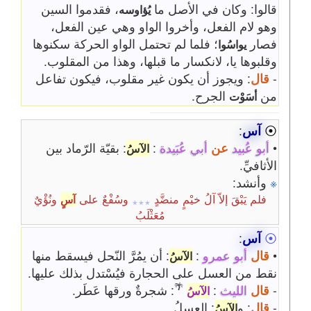
قالوا: وكان في الأصل ما
، فقدموا السين
يُؤاوسه
وهو لام الفعل، وأخروا الواو وهي عين الفعل،
فصار
؛ فلما لم تحتمل الواو الحركة سكنوها
يواسُوا
وقلبوها يا، لانكسار ما قبلها، وهذا من المقلوب.
-
قال
: ويجوز أن يكون غير مقلوب، فيكون تفاعل
من
الجرح.
أسَوْت
⦿
آس
:
•
أبو عُبيد
عن
أبي عُبَيدة
:
: بقيّة الرّماد بين
الآسُ
الأثافيِّ.
※
وأنشد:
فلم يَبْقَ إلاّ آلُ خيْمٍ منضَّدٍ
وسُفْعٌ على
ونُؤْيٌ
آسٍ
٭٭٭
مُعَثْلَبُ
⦿
آس
:
•
قال
أبو عمرو
:
: أن يمُرَّ النّحل فيسقط منها
الآسُ
نقط من العسل على الحجارة فيُسْتدل بذلك عليها.
🌴
-
قال
الليث
:
: شجرةٌ ورقها عَطَر.
الآسُ
-
قال
: و
: العسلُ.
الآسُ