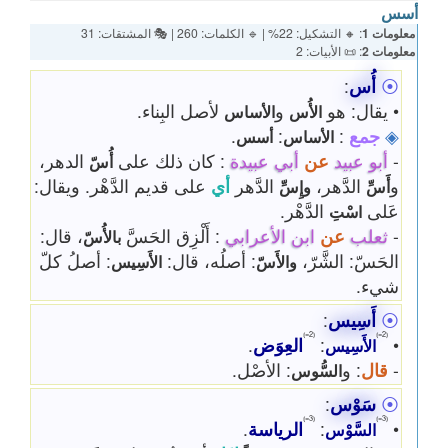
أسس
معلومات 1
: 🔸 التشكيل: 22% | 🔹 الكلمات: 260 | 🎭 المشتقات: 31
معلومات 2
: 📜 الأبيات: 2
⦿
أُس
:
• يقال: هو
و
لأصل البِناء.
الأُس
الأساس
◈
جمع
:
:
.
الأساس
أسس
-
أبو عبيد
عن
أبي عبيدة
: كان ذلك على
الدهر،
أُسّ
و
الدَّهر،
الدَّهر
أي
على قديم الدَّهْر. ويقال:
أَسِّ
وإِسِّ
عَلى
الدَّهْر.
اسْتِ
-
ثعلب
عن
ابن الأعرابي
: أَلْزِق الحَسَّ
، قال:
بالأُسّ
الحَسّ: الشَّرّ،
: أصلُه، قال:
: أصلُ كلّ
والأَسّ
الأَسِيس
شيء.
⦿
أَسِيس
:
⦅2=⦆
⦅2=⦆
•
:
العِوَض
.
الأَسِيس
-
قال
: و
: الأصْل.
السُّوس
⦿
سَوْس
:
⦅3=⦆
⦅3=⦆
•
:
الرياسة
.
السَّوْس