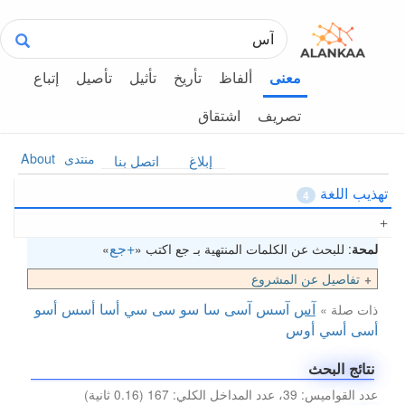
ألفاظ
تأريخ
تأثيل
تأصيل
إتباع
معنى
تصريف
اشتقاق
منتدى
About
إبلاغ
اتصل بنا
تهذيب اللغة
4
+جع
لمحة
: للبحث عن الكلمات المنتهية بـ جع اكتب «
»
تفاصيل عن المشروع
آس
آسس
آسى
سا
سو
سى
سي
أسا
أسس
أسو
ذات صلة »
أسى
أسي
أوس
نتائج البحث
عدد القواميس: 39، عدد المداخل الكلي: 167 (0.16 ثانية)