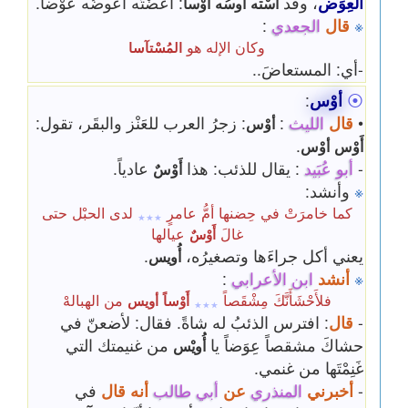
العِوَض
، وقد
: أعَضْتُه أَعُوضُه عَوْضاً.
أسْته
أوسُه
أَوْساً
※
قال
الجعدي
:
وكان الإله هو
المُسْتآسا
-أي: المستعاضَ..
⦿
أوْس
:
•
قال
الليث
:
: زجرُ العرب للعَنْز والبقَر، تقول:
أوْس
.
أَوْس
أوْس
-
أبو عُبَيد
: يقال للذئب: هذا
عادياً.
أَوْسٌ
※
وأنشد:
كما خامرَتْ في حِضنها أمُّ عامرٍ
لدى الحبْل حتى
٭٭٭
غالَ
عيالها
أَوْسٌ
يعني أكل جراءَها وتصغيرُه،
.
أُويس
※
أنشد
ابن الأعرابي
:
فلأَحْشَأَنَّكَ مِشْقَصاً
من الهبالهْ
أَوْساً
أويس
٭٭٭
-
قال
: افترس الذئبُ له شاةً. فقال: لأضعنّ في
حشاكَ مشقصاً عِوَضاً يا
من غنيمتك التي
أُويْس
غَنِمْتَها من غنمي.
-
أخبرني
المنذري
عن
أبي طالب
أنه قال
في