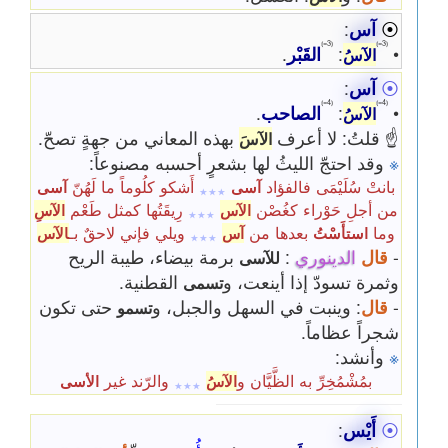
⦿
آس
:
⦅3=⦆
⦅3=⦆
•
:
القَبْر
.
الآسُ
⦿
آس
:
⦅4=⦆
⦅4=⦆
•
:
الصاحب
.
الآسُ
☝ قلتُ: لا أعرف
بهذه المعاني من جهةٍ تصحّ.
الآسَ
※
وقد احتجّ الليثُ لها بشعرٍ أحسبه مصنوعاً:
بانتْ سُلَيْمَى فالفؤاد
أَشكو كلُوماً ما لَهُنّ
آسى
آسى
٭٭٭
من أجلِ حَوْراء كغُصْن
رِيقَتُها كمثل طَعْم
الآس
الآسِ
٭٭٭
وما
بعدها من
ويلي فإني لاحقٌ بـ
استأَسْتُ
آس
الآس
٭٭٭
-
قال
الدينوري
:
برمة بيضاء، طيبة الريح
للآسى
وثمرة تسودّ إذا أينعت، و
القطنية.
تسمى
-
قال
: وينبت في السهل والجبل، و
حتى تكون
تسمو
شجراً عظاماً.
※
وأنشد:
بمُشْمُخِرِّ به الظَّيَّان و
والرّند غير
الآسُ
الأسى
٭٭٭
⦿
أَيْس
: