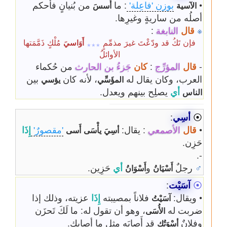
•
بوزن 'فاعِلة'
: ما
من بُنيانٍ فأُحكم
الآسية
أُسسَ
أصلُه من ساريةٍ وغيرِها.
※
قال
النابغة
:
فإن تَكُ قد ودّعْتَ غيرَ مذمِّمٍ
مُلْكٍ ذَمَّمَتها
أَوَاسيَ
٭٭٭
الأوائلُ
-
قال
المؤرِّج
:
كان
جَزءُ بن الحارث
من حُكماء
العرب، وكان يقال له
، لأنه كان
بين
المؤَسِّي
يؤسي
أي
يصلِح بينهم ويعدل.
الناس
⦿
أسِي
:
•
قال
الأصمعي
: يقال:
'مقصورٌ'
إِذَا
أسِيَ
يأْسَى
أَسى
حَزِن.
-.
♂
رجلٌ
و
أي
حَزِين.
أَسْيَانُ
أَسْوَانُ
⦿
آسَيْت
:
• ويقال:
فلاناً بمصيبته
إِذَا
عزيته، وذلك إذا
آسَيْتُ
ضربت له
، وهو أن تقول له: ما لَكَ تَحزَن
الأُسَى
وفلانٌ
قد أَصابَه مِثل ما أصابك.
أسْوَتُك