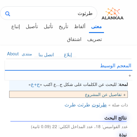
ألفاظ
تأريخ
تأثيل
تأصيل
إتباع
معنى
تصريف
اشتقاق
منتدى
About
إبلاغ
اتصل بنا
المعجم الوسيط
ج+ع
لمحة
: للبحث عن الكلمات على شكل ج...ع اكتب «
»
تفاصيل عن المشروع
طرثوث
طرثث
طرث
ذات صلة »
نتائج البحث
عدد القواميس: 18، عدد المداخل الكلي: 22 (0.09 ثانية)
نبذة