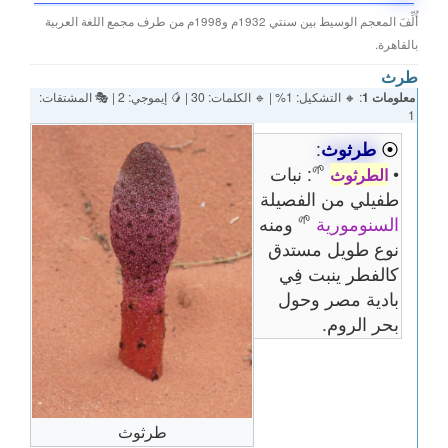
أُلِّفَ المعجم الوسيط بين سنتي 1932م و1998م من طرف مجمع اللغة العربية
بالقاهرة.
طرث
معلومات 1
: 🔸 التشكيل: 1% | 🔹 الكلمات: 30 | 🥭 إيموجي: 2 | 🎭 المشتقات:
1
⦿
طرثوث
:
🌱
•
: نبات
الطرثوث
طفيلي من الفصيلة
🌱
السنومورية
ومنه
نوع طويل مستدق
كالفطر ينبت فِي
بادية مصر وحول
بحر الروم.
طرثوث