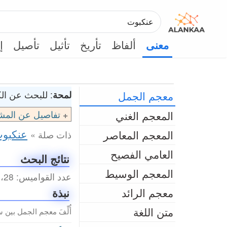
ألفاظ
تأريخ
تأثيل
تأصيل
إ
معنى
معجم الجمل
لمحة
: للبحث عن الكل
المعجم الغني
تفاصيل عن المش
عنكبو
المعجم المعاصر
ذات صلة »
العامي الفصيح
نتائج البحث
المعجم الوسيط
عدد القواميس: 28، عدد المداخل الكلي: 43 (0.21 ثانية)
معجم الرائد
نبذة
متن اللغة
أُلِّفَ معجم الجمل بين سنتي 2003م و2010م من 