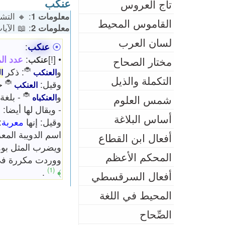
عنكب
تاج العروس
معلومات 1
: 🔸 التشكيل: 10% | 🔹 الكلمات: 93 | 🥭 إيم
القاموس المحيط
معلومات 2
: 📖 الآيات: 1 | 📜 الأ
لسان العرب
⦿
عنكب
:
• [!]
:
عدد ال
مختار الصحاح
عنكب
🐞
و
: ذكر
العنكب
ا
التكملة والذيل
🐞
وقيل:
ج
العنكب
🐞
و
- بلغة
العنكباه
شمس العلوم
- ويقال لها أيضا:
ع
أساس البلاغة
وقيل: إنها
معربة
:
اسم الدويبة المع
أفعال ابن القطاع
ويضرب المثل بوها
المحكم الأعظم
ووردت مكررة ف
(1)
.
﴾
أفعال السرقسطي
المحيط في اللغة
الصِّحاح