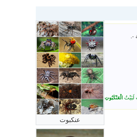
 -.
ِ لَبَيْتُ
الْعَنْكَبُوتِ
عنكبوت