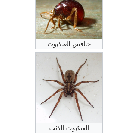
خنافس العنكبوت
العنكبوت الذئب