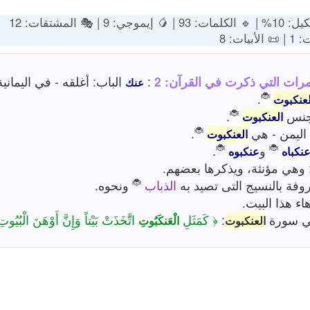
وجي: 9 | 🎭 المشتقات: 12
بيات: 8
مرات التي ذكرت في القرآن: 2
:
الباب: أغلقه - في اليمانية
عنك
🐞
.
لعنكبوت
🐞
نس
.
العنكبوت
🐞
 اليمن - هي
.
العنكبوت
🐞
🐞
و
.
نكباه
عنكبوه
 وهي مؤنثة، ويذكرها بعضهم.
🐞
روفة بالنسيج التى تصيد به
الذباب
ونحوه.
ء هذا البيت.
ي سورة
:
﴿ كَمَثَلِ
اتَّخَذَتْ بَيْتاً وَإِنَّ أَوْهَنَ الْبُيُوت
العنكبوت
الْعَنكَبُوتِ