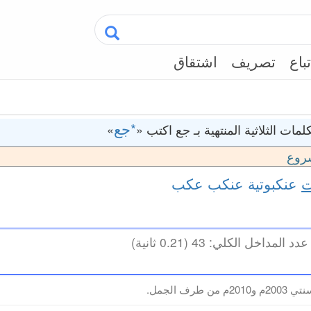
تباع
تصريف
اشتقاق
*جع
مات الثلاثية المنتهية بـ جع اكتب «
»
روع
ت
عنكبوتية
عنكب
عكب
طرف الجمل.